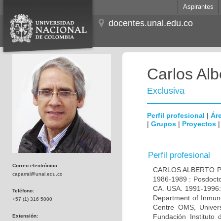
Aspirantes
docentes.unal.edu.co
Carlos Alb
Exclusiva
Perfil profesional
|
Áre
|
Grupos
|
Proyectos
Perfil profesional
Correo electrónico:
CARLOS ALBERTO PAR
caparral@unal.edu.co
1986-1989 : Posdocto
CA. USA. 1991-1996: 
Teléfono:
Department of Inmuno
+57 (1) 316 5000
Centre OMS, Univers
Fundación Instituto
Extensión: