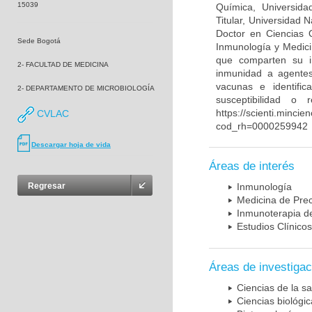
15039
Química, Universida
Titular, Universidad
Doctor en Ciencias 
Sede Bogotá
Inmunología y Medici
que comparten su in
2- FACULTAD DE MEDICINA
inmunidad a agentes 
vacunas e identifi
2- DEPARTAMENTO DE MICROBIOLOGÍA
susceptibilidad o
https://scienti.mincie
CVLAC
cod_rh=0000259942
Descargar hoja de vida
Áreas de interés
Regresar
Inmunología
Medicina de Prec
Inmunoterapia d
Estudios Clínicos
Áreas de investigac
Ciencias de la sa
Ciencias biológi