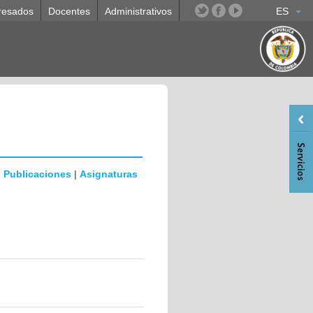
resados
Docentes
Administrativos
ES
|
Publicaciones
|
Asignaturas