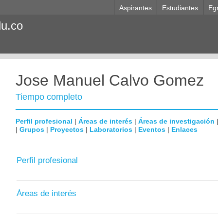
Aspirantes
Estudiantes
Eg
du.co
Jose Manuel Calvo Gomez
Tiempo completo
Perfil profesional
|
Áreas de interés
|
Áreas de investigación
|
Grupos
|
Proyectos
|
Laboratorios
|
Eventos
|
Enlaces
Perfil profesional
Áreas de interés