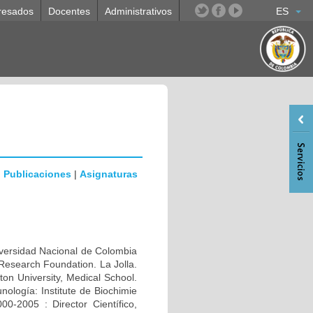
resados
Docentes
Administrativos
ES
|
Publicaciones
|
Asignaturas
rsidad Nacional de Colombia
Research Foundation. La Jolla.
n University, Medical School.
ología: Institute de Biochimie
0-2005 : Director Científico,