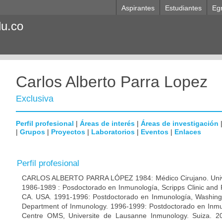
Aspirantes
Estudiantes
Eg
du.co
Carlos Alberto Parra Lopez
Exclusiva
Perfil profesional
|
Áreas de interés
|
Áreas de investigación
|
Grupos
|
Proyectos
|
Laboratorios
|
Eventos
|
Enlaces
Perfil profesional
CARLOS ALBERTO PARRA LÓPEZ 1984: Médico Cirujano. Unive
1986-1989 : Posdoctorado en Inmunología, Scripps Clinic and 
CA. USA. 1991-1996: Postdoctorado en Inmunología, Washingto
Department of Inmunology. 1996-1999: Postdoctorado en Inmun
Centre OMS, Universite de Lausanne Inmunology. Suiza. 200