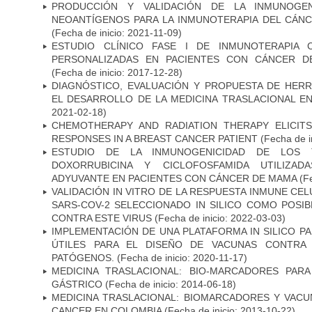
PRODUCCIÓN Y VALIDACIÓN DE LA INMUNOGE
NEOANTÍGENOS PARA LA INMUNOTERAPIA DEL CÁNC
(Fecha de inicio: 2021-11-09)
ESTUDIO CLÍNICO FASE I DE INMUNOTERAPIA 
PERSONALIZADAS EN PACIENTES CON CÁNCER D
(Fecha de inicio: 2017-12-28)
DIAGNÓSTICO, EVALUACIÓN Y PROPUESTA DE HERR
EL DESARROLLO DE LA MEDICINA TRASLACIONAL E
2021-02-18)
CHEMOTHERAPY AND RADIATION THERAPY ELICIT
RESPONSES IN A BREAST CANCER PATIENT
(Fecha de i
ESTUDIO DE LA INMUNOGENICIDAD DE LOS 
DOXORRUBICINA Y CICLOFOSFAMIDA UTILIZA
ADYUVANTE EN PACIENTES CON CÁNCER DE MAMA
(Fe
VALIDACIÓN IN VITRO DE LA RESPUESTA INMUNE CEL
SARS-COV-2 SELECCIONADO IN SILICO COMO POSI
CONTRA ESTE VIRUS
(Fecha de inicio: 2022-03-03)
IMPLEMENTACIÓN DE UNA PLATAFORMA IN SILICO PA
ÚTILES PARA EL DISEÑO DE VACUNAS CONTRA 
PATÓGENOS.
(Fecha de inicio: 2020-11-17)
MEDICINA TRASLACIONAL: BIO-MARCADORES PAR
GÁSTRICO
(Fecha de inicio: 2014-06-18)
MEDICINA TRASLACIONAL: BIOMARCADORES Y VACU
CANCER EN COLOMBIA
(Fecha de inicio: 2013-10-22)