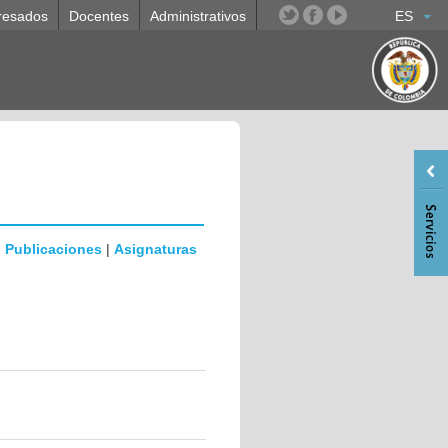
resados
Docentes
Administrativos
ES
|
Publicaciones
|
Asignaturas