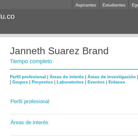
Aspirantes
Estudiantes
Eg
du.co
Janneth Suarez Brand
Tiempo completo
Perfil profesional
|
Áreas de interés
|
Áreas de investigación
|
Grupos
|
Proyectos
|
Laboratorios
|
Eventos
|
Enlaces
Perfil profesional
Áreas de interés