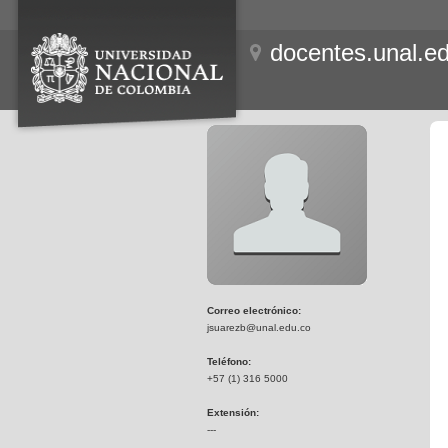
docentes.unal.e
Correo electrónico:
jsuarezb@unal.edu.co
Teléfono:
+57 (1) 316 5000
Extensión:
---