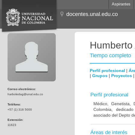
Aspirantes
docentes.unal.edu.co
Humberto 
Tiempo completo
Perfil profesional
|
Áre
|
Grupos
|
Proyectos
Correo electrónico:
Perfil profesional
harboledag@unal.edu.co
Médico, Genetista, 
Teléfono:
Colombia, dedicado
+57 (1) 316 5000
asociado del Depto de
Extensión:
11623
Áreas de interés