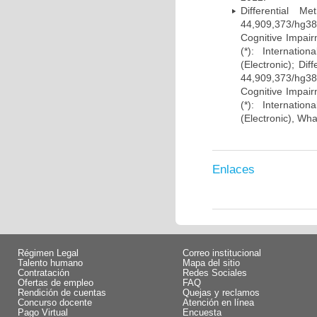
Differential 
44,909,373/hg38)
Cognitive Impairm
(*): Internati
(Electronic); Di
44,909,373/hg38)
Cognitive Impairm
(*): Internati
(Electronic), Wh
Enlaces
Régimen Legal
Correo institucional
Talento humano
Mapa del sitio
Contratación
Redes Sociales
Ofertas de empleo
FAQ
Rendición de cuentas
Quejas y reclamos
Concurso docente
Atención en línea
Pago Virtual
Encuesta