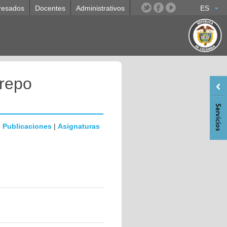
resados
Docentes
Administrativos
ES
trepo
|
Publicaciones
|
Asignaturas