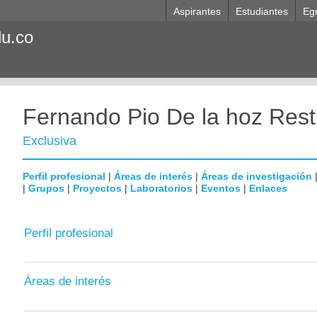
Aspirantes
Estudiantes
Eg
du.co
Fernando Pio De la hoz Res
Exclusiva
Perfil profesional
|
Áreas de interés
|
Áreas de investigación
|
Grupos
|
Proyectos
|
Laboratorios
|
Eventos
|
Enlaces
Perfil profesional
Áreas de interés