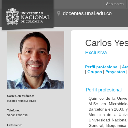
Aspirantes
docentes.unal.edu.co
Carlos Ye
Exclusiva
Perfil profesional
|
Áre
|
Grupos
|
Proyectos
Perfil profesional
Correo electrónico:
Químico de la Unive
cysotoo@unal.edu.co
M.Sc. en Microbiolo
Barcelona en 2003, y
Teléfono:
Medicina de la Univ
576017580538
Universidad Naciona
General, Bioquímica 
Extensión: