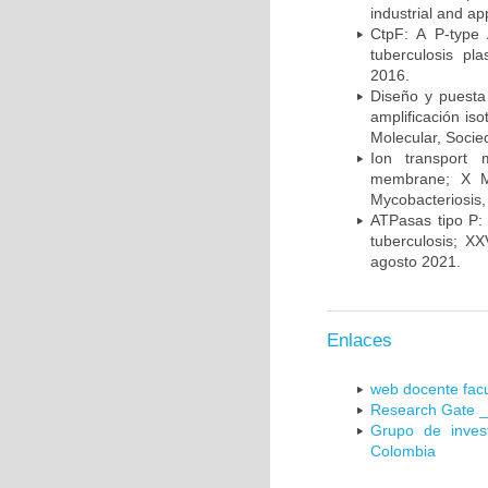
industrial and a
CtpF: A P-type
tuberculosis p
2016.
Diseño y puesta
amplificación is
Molecular, Socie
Ion transport 
membrane; X Me
Mycobacteriosis,
ATPasas tipo P: 
tuberculosis; X
agosto 2021.
Enlaces
web docente facu
Research Gate _
Grupo de inves
Colombia