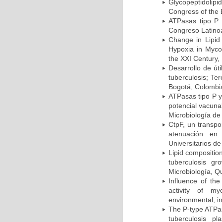
Glycopeptidolipi
Congress of the 
ATPasas tipo P 
Congreso Latinoa
Change in Lipid
Hypoxia in Mycob
the XXI Century,
Desarrollo de út
tuberculosis; Te
Bogotá, Colombi
ATPasas tipo P 
potencial vacuna
Microbiología de
CtpF, un transp
atenuación en 
Universitarios d
Lipid compositio
tuberculosis g
Microbiología, Q
Influence of th
activity of my
environmental, i
The P-type ATPas
tuberculosis p