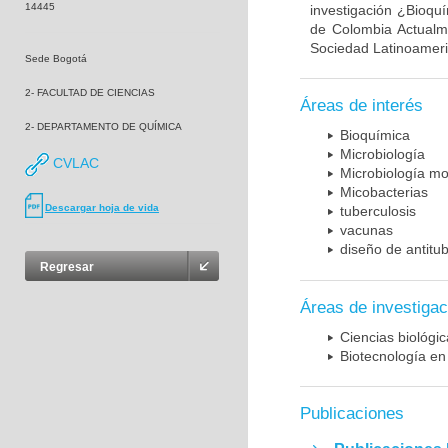
14445
investigación ¿Bioqu
de Colombia Actualme
Sociedad Latinoameric
Sede Bogotá
2- FACULTAD DE CIENCIAS
Áreas de interés
2- DEPARTAMENTO DE QUÍMICA
Bioquímica
Microbiología
CVLAC
Microbiología mo
Micobacterias
Descargar hoja de vida
tuberculosis
vacunas
diseño de antitu
Regresar
Áreas de investigac
Ciencias biológi
Biotecnología en
Publicaciones