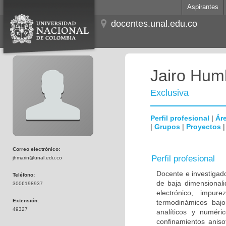
Aspirantes
docentes.unal.edu.co
Jairo Hum
Exclusiva
Perfil profesional
|
Áre
|
Grupos
|
Proyectos
Correo electrónico:
Perfil profesional
jhmarin@unal.edu.co
Docente e investigad
Teléfono:
de baja dimensionali
3006198937
electrónico, impur
Extensión:
termodinámicos baj
49327
analíticos y numéri
confinamientos anisot