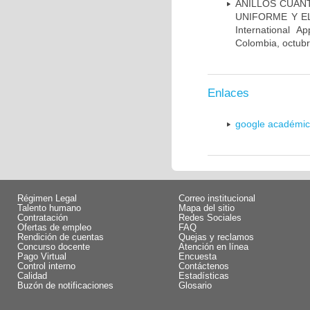
ANILLOS CUÁN
UNIFORME Y ELÉC
International A
Colombia, octub
Enlaces
google académi
Régimen Legal
Correo institucional
Talento humano
Mapa del sitio
Contratación
Redes Sociales
Ofertas de empleo
FAQ
Rendición de cuentas
Quejas y reclamos
Concurso docente
Atención en línea
Pago Virtual
Encuesta
Control interno
Contáctenos
Calidad
Estadísticas
Buzón de notificaciones
Glosario