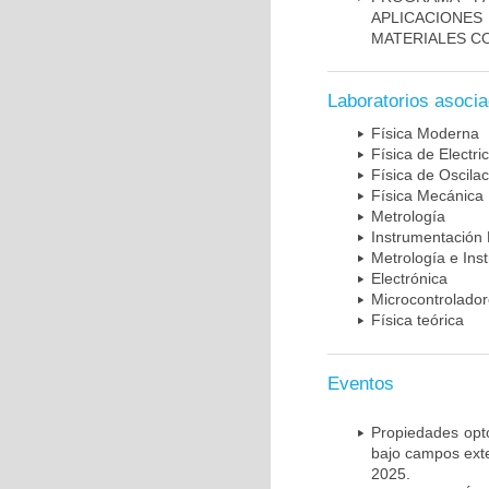
APLICACIONE
MATERIALES C
Laboratorios asoci
Física Moderna
Física de Electr
Física de Oscila
Física Mecánica
Metrología
Instrumentación 
Metrología e Ins
Electrónica
Microcontrolado
Física teórica
Eventos
Propiedades opto
bajo campos exte
2025.