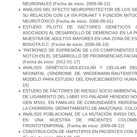
NEURONALES
(Fecha de inicio: 2009-08-22)
ANÁLISIS DEL EFECTO NEUROPROTECTOR DE LOS GEN
SU RELACIÓN CON LA VÍA PI3K/AKT Y FUNCIÓN MIT
NEUROTÓXICO
(Fecha de inicio: 2006-08-01)
ESTUDIO PILOTO DE FACTORES GENETICOS C
ASOCIADOS AL DESARROLLO DE DEMENCIAS EN LA PO
MUESTRA DE ADULTOS MAYORES EN UNA ZONA DE E
BOGOTA D.C.
(Fecha de inicio: 2006-06-10)
“PATRONES DE EXPRESIÓN DE LOS COMPONENTES D
NOTCH EN EL DESARROLLO DE PROMINENCIAS FACIA
(Fecha de inicio: 2012-01-17)
ANÁLISIS GENÉTICO-MOLECULAR Y CELULAR DE
NEONATAL (SÍNDROME DE WIEDEMANN-RAUTENSTR
MODELO PARA ESTUDIO DEL ENVEJECIMIENTO HUM
15)
ESTUDIO DE FACTORES DE RIESGO SOCIO AMBIENTAL
DE LIGAMIENTO DEL LABIO Y/O PALADAR HENDIDO N
GEN MSX1, EN FAMILIAS DE COMUNIDADES INDÍGE
LA CHORRERA, DEPARTAMENTO DE AMAZONAS- COLO
ANÁLISIS POBLACIONAL DE LA MUTACIÓN R493X DE
EN UNA MUESTRA DE PACIENTES COLOMB
FRONTOTEMPORAL.
(Fecha de inicio: 2009-08-22)
CONSTRUCCIÓN DE HAPOTIPOS EN PACIENTES CON 