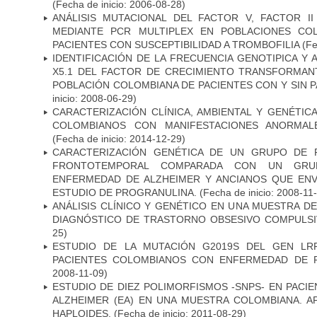
(Fecha de inicio: 2006-08-28)
ANÁLISIS MUTACIONAL DEL FACTOR V, FACTOR I
MEDIANTE PCR MULTIPLEX EN POBLACIONES CO
PACIENTES CON SUSCEPTIBILIDAD A TROMBOFILIA
(Fe
IDENTIFICACIÓN DE LA FRECUENCIA GENOTIPICA Y 
X5.1 DEL FACTOR DE CRECIMIENTO TRANSFORMANT
POBLACIÓN COLOMBIANA DE PACIENTES CON Y SIN 
inicio: 2008-06-29)
CARACTERIZACIÓN CLÍNICA, AMBIENTAL Y GENÉTICA
COLOMBIANOS CON MANIFESTACIONES ANORMAL
(Fecha de inicio: 2014-12-29)
CARACTERIZACIÓN GENÉTICA DE UN GRUPO DE 
FRONTOTEMPORAL COMPARADA CON UN GRU
ENFERMEDAD DE ALZHEIMER Y ANCIANOS QUE EN
ESTUDIO DE PROGRANULINA.
(Fecha de inicio: 2008-11
ANÁLISIS CLÍNICO Y GENÉTICO EN UNA MUESTRA 
DIAGNÓSTICO DE TRASTORNO OBSESIVO COMPULS
25)
ESTUDIO DE LA MUTACIÓN G2019S DEL GEN LR
PACIENTES COLOMBIANOS CON ENFERMEDAD DE 
2008-11-09)
ESTUDIO DE DIEZ POLIMORFISMOS -SNPS- EN PAC
ALZHEIMER (EA) EN UNA MUESTRA COLOMBIANA. A
HAPLOIDES.
(Fecha de inicio: 2011-08-29)