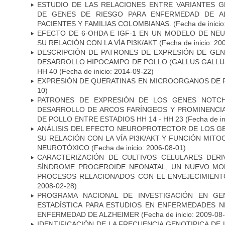
ESTUDIO DE LAS RELACIONES ENTRE VARIANTES G
DE GENES DE RIESGO PARA ENFERMEDAD DE AL
PACIENTES Y FAMILIAS COLOMBIANAS.
(Fecha de inicio
EFECTO DE 6-OHDA E IGF-1 EN UN MODELO DE NE
SU RELACIÓN CON LA VÍA PI3K/AKT
(Fecha de inicio: 20
DESCRIPCIÓN DE PATRONES DE EXPRESIÓN DE GEN
DESARROLLO HIPOCAMPO DE POLLO (GALLUS GALLUS)
HH 40
(Fecha de inicio: 2014-09-22)
EXPRESIÓN DE QUERATINAS EN MICROORGANOS DE P
10)
PATRONES DE EXPRESIÓN DE LOS GENES NOTCH
DESARROLLO DE ARCOS FARÍNGEOS Y PROMINENCIA
DE POLLO ENTRE ESTADIOS HH 14 - HH 23
(Fecha de in
ANÁLISIS DEL EFECTO NEUROPROTECTOR DE LOS GEN
SU RELACIÓN CON LA VÍA PI3K/AKT Y FUNCIÓN MIT
NEUROTÓXICO
(Fecha de inicio: 2006-08-01)
CARACTERIZACIÓN DE CULTIVOS CELULARES DER
SÍNDROME PROGEROIDE NEONATAL, UN NUEVO MO
PROCESOS RELACIONADOS CON EL ENVEJECIMIEN
2008-02-28)
PROGRAMA NACIONAL DE INVESTIGACIÓN EN GEN
ESTADÍSTICA PARA ESTUDIOS EN ENFERMEDADES NE
ENFERMEDAD DE ALZHEIMER
(Fecha de inicio: 2009-08
IDENTIFICACIÓN DE LA FRECUENCIA GENOTIPICA DE