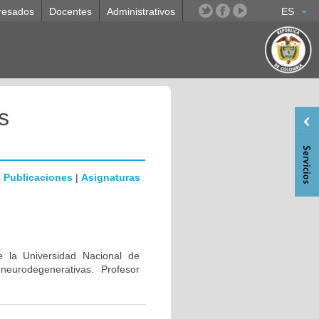
resados
Docentes
Administrativos
ES
s
|
Publicaciones
|
Asignaturas
e la Universidad Nacional de
eurodegenerativas. Profesor