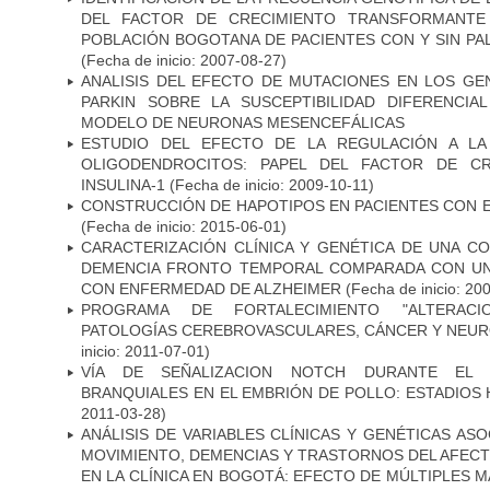
DEL FACTOR DE CRECIMIENTO TRANSFORMANTE 
POBLACIÓN BOGOTANA DE PACIENTES CON Y SIN PAL
(Fecha de inicio: 2007-08-27)
ANALISIS DEL EFECTO DE MUTACIONES EN LOS GE
PARKIN SOBRE LA SUSCEPTIBILIDAD DIFERENCI
MODELO DE NEURONAS MESENCEFÁLICAS
ESTUDIO DEL EFECTO DE LA REGULACIÓN A LA
OLIGODENDROCITOS: PAPEL DEL FACTOR DE CR
INSULINA-1
(Fecha de inicio: 2009-10-11)
CONSTRUCCIÓN DE HAPOTIPOS EN PACIENTES CON 
(Fecha de inicio: 2015-06-01)
CARACTERIZACIÓN CLÍNICA Y GENÉTICA DE UNA C
DEMENCIA FRONTO TEMPORAL COMPARADA CON UN
CON ENFERMEDAD DE ALZHEIMER
(Fecha de inicio: 20
PROGRAMA DE FORTALECIMIENTO "ALTERAC
PATOLOGÍAS CEREBROVASCULARES, CÁNCER Y NEU
inicio: 2011-07-01)
VÍA DE SEÑALIZACION NOTCH DURANTE EL
BRANQUIALES EN EL EMBRIÓN DE POLLO: ESTADIOS 
2011-03-28)
ANÁLISIS DE VARIABLES CLÍNICAS Y GENÉTICAS AS
MOVIMIENTO, DEMENCIAS Y TRASTORNOS DEL AFEC
EN LA CLÍNICA EN BOGOTÁ: EFECTO DE MÚLTIPLES 