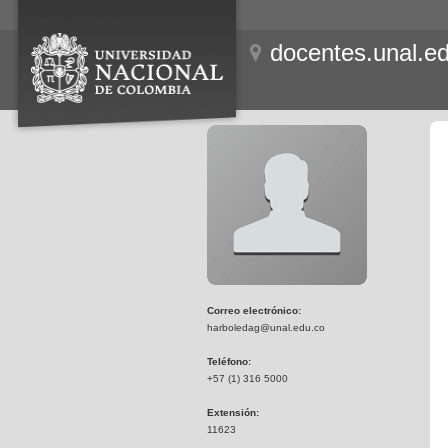
docentes.unal.e
Correo electrónico:
harboledag@unal.edu.co
Teléfono:
+57 (1) 316 5000
Extensión:
11623