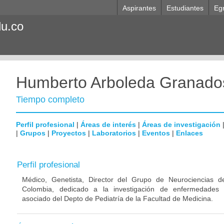
Aspirantes
Estudiantes
Eg
du.co
Humberto Arboleda Granado
Tiempo completo
Perfil profesional
|
Áreas de interés
|
Áreas de investigación
|
Grupos
|
Proyectos
|
Laboratorios
|
Eventos
|
Enlaces
Perfil profesional
Médico, Genetista, Director del Grupo de Neurociencias d
Colombia, dedicado a la investigación de enfermedades n
asociado del Depto de Pediatría de la Facultad de Medicina.