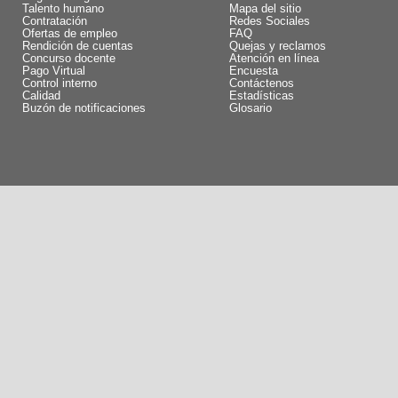
Talento humano
Mapa del sitio
Contratación
Redes Sociales
Ofertas de empleo
FAQ
Rendición de cuentas
Quejas y reclamos
Concurso docente
Atención en línea
Pago Virtual
Encuesta
Control interno
Contáctenos
Calidad
Estadísticas
Buzón de notificaciones
Glosario