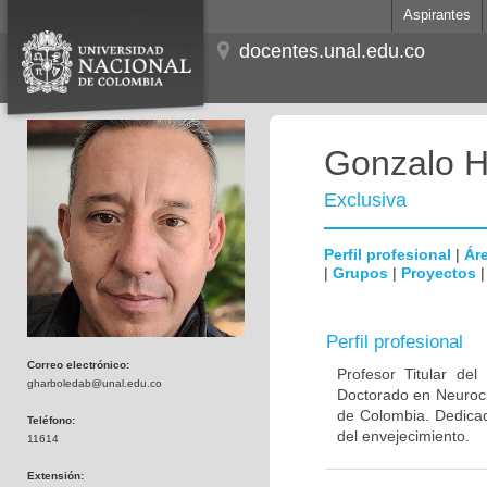
Aspirantes
docentes.unal.edu.co
Gonzalo H
Exclusiva
Perfil profesional
|
Áre
|
Grupos
|
Proyectos
Perfil profesional
Correo electrónico:
Profesor Titular de
gharboledab@unal.edu.co
Doctorado en Neuroci
de Colombia. Dedicad
Teléfono:
del envejecimiento.
11614
Extensión: