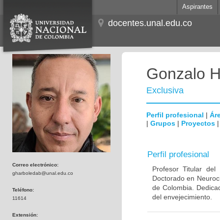
Aspirantes
docentes.unal.edu.co
Gonzalo H
Exclusiva
Perfil profesional
|
Áre
|
Grupos
|
Proyectos
Perfil profesional
Correo electrónico:
Profesor Titular de
gharboledab@unal.edu.co
Doctorado en Neuroci
de Colombia. Dedicad
Teléfono:
del envejecimiento.
11614
Extensión: