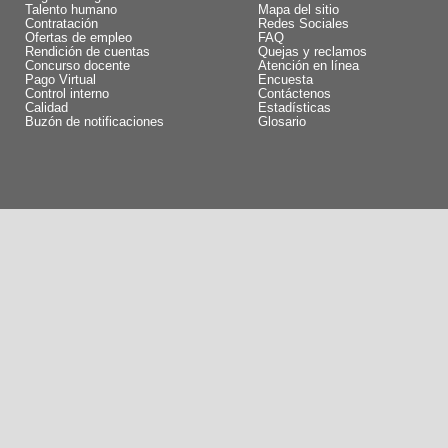
Talento humano
Mapa del sitio
Contratación
Redes Sociales
Ofertas de empleo
FAQ
Rendición de cuentas
Quejas y reclamos
Concurso docente
Atención en línea
Pago Virtual
Encuesta
Control interno
Contáctenos
Calidad
Estadísticas
Buzón de notificaciones
Glosario