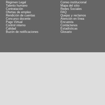
Régimen Legal
Correo institucional
Talento humano
Mapa del sitio
Contratación
Redes Sociales
Ofertas de empleo
FAQ
Rendición de cuentas
Quejas y reclamos
Concurso docente
Atención en línea
Pago Virtual
Encuesta
Control interno
Contáctenos
Calidad
Estadísticas
Buzón de notificaciones
Glosario