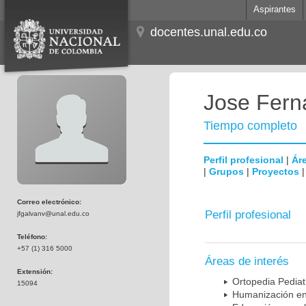
Aspirantes
docentes.unal.edu.co
Jose Fern
Tiempo completo
Perfil profesional
|
Áre
|
Grupos
|
Proyectos
Correo electrónico:
Perfil profesional
jfgalvanv@unal.edu.co
Teléfono:
+57 (1) 316 5000
Áreas de interés
Extensión:
Ortopedia Pediat
15094
Humanización en