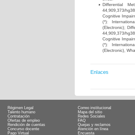
Differential 
44,909,373/hg38)
Cognitive Impairm
(*): Internati
(Electronic); Di
44,909,373/hg38)
Cognitive Impairm
(*): Internati
(Electronic), Wh
Enlaces
Régimen Legal
Correo institucional
Talento humano
Mapa del sitio
Contratación
Redes Sociales
Ofertas de empleo
FAQ
Rendición de cuentas
Quejas y reclamos
Concurso docente
Atención en línea
Pago Virtual
Encuesta