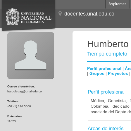
Aspirantes
docentes.unal.edu.co
Humberto 
Tiempo completo
Perfil profesional
|
Áre
|
Grupos
|
Proyectos
Correo electrónico:
Perfil profesional
harboledag@unal.edu.co
Médico, Genetista, 
Teléfono:
Colombia, dedicado
+57 (1) 316 5000
asociado del Depto de
Extensión:
11623
Áreas de interés