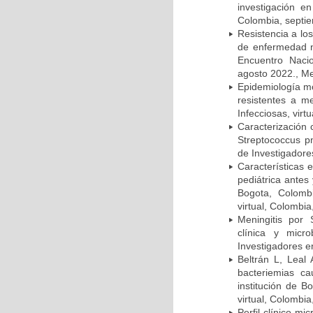
investigación e
Colombia, septi
Resistencia a lo
de enfermedad n
Encuentro Nacio
agosto 2022., Me
Epidemiología m
resistentes a m
Infecciosas, virt
Caracterización 
Streptococcus p
de Investigadore
Características 
pediátrica antes
Bogota, Colombi
virtual, Colombi
Meningitis por
clínica y micr
Investigadores e
Beltrán L, Leal
bacteriemias c
institución de B
virtual, Colombi
Perfil clínico m