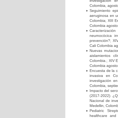
investigación 
Colombia, agost
Seguimiento ep
aeruginosa en un
Colombia; XIII E
Colombia agosto 
Caracterizació
neumocócica in
prevención?; XI
Cali Colombia ag
Nuevas mutacion
aislamientos c
Colombia.; XIV E
Colombia agosto 
Encuesta de la 
invasiva en Co
investigación e
Colombia, septi
Impacto del sero
(2017-2022). ¿Q
Nacional de inv
Medellin, Colomb
Pediatric Stre
healthcare and 