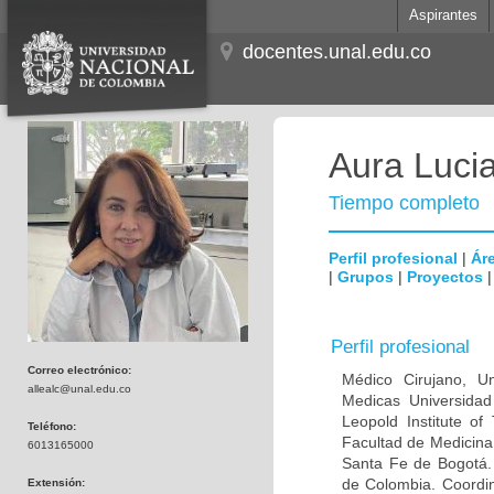
Aspirantes
docentes.unal.edu.co
Aura Lucia
Tiempo completo
Perfil profesional
|
Áre
|
Grupos
|
Proyectos
Perfil profesional
Correo electrónico:
Médico Cirujano, Un
allealc@unal.edu.co
Medicas Universidad 
Leopold Institute of
Teléfono:
Facultad de Medicina
6013165000
Santa Fe de Bogotá. I
de Colombia. Coordin
Extensión: