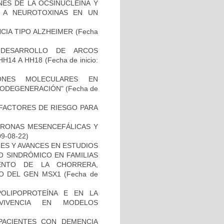
NES DE LA OCSINUCLEINA Y
AL A NEUROTOXINAS EN UN
CIA TIPO ALZHEIMER
(Fecha
 DESARROLLO DE ARCOS
HH14 A HH18
(Fecha de inicio:
IONES MOLECULARES EN
RODEGENERACIÓN"
(Fecha de
E FACTORES DE RIESGO PARA
URONAS MESENCEFÁLICAS Y
09-08-22)
ES Y AVANCES EN ESTUDIOS
O SINDRÓMICO EN FAMILIAS
ENTO DE LA CHORRERA,
O DEL GEN MSX1
(Fecha de
OLIPOPROTEÍNA E EN LA
RVIVENCIA EN MODELOS
PACIENTES CON DEMENCIA