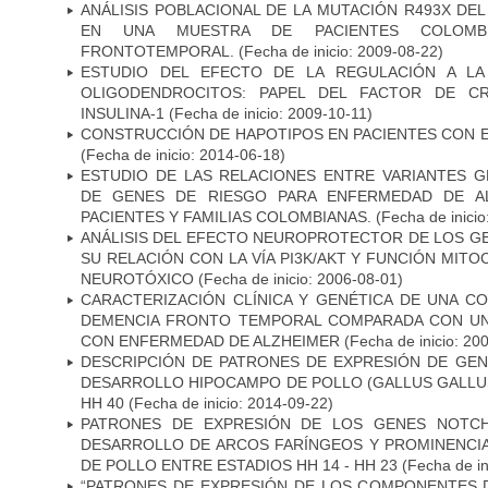
ANÁLISIS POBLACIONAL DE LA MUTACIÓN R493X DE
EN UNA MUESTRA DE PACIENTES COLOMB
FRONTOTEMPORAL.
(Fecha de inicio: 2009-08-22)
ESTUDIO DEL EFECTO DE LA REGULACIÓN A LA
OLIGODENDROCITOS: PAPEL DEL FACTOR DE CR
INSULINA-1
(Fecha de inicio: 2009-10-11)
CONSTRUCCIÓN DE HAPOTIPOS EN PACIENTES CON 
(Fecha de inicio: 2014-06-18)
ESTUDIO DE LAS RELACIONES ENTRE VARIANTES G
DE GENES DE RIESGO PARA ENFERMEDAD DE AL
PACIENTES Y FAMILIAS COLOMBIANAS.
(Fecha de inicio
ANÁLISIS DEL EFECTO NEUROPROTECTOR DE LOS GEN
SU RELACIÓN CON LA VÍA PI3K/AKT Y FUNCIÓN MIT
NEUROTÓXICO
(Fecha de inicio: 2006-08-01)
CARACTERIZACIÓN CLÍNICA Y GENÉTICA DE UNA C
DEMENCIA FRONTO TEMPORAL COMPARADA CON UN
CON ENFERMEDAD DE ALZHEIMER
(Fecha de inicio: 20
DESCRIPCIÓN DE PATRONES DE EXPRESIÓN DE GEN
DESARROLLO HIPOCAMPO DE POLLO (GALLUS GALLUS)
HH 40
(Fecha de inicio: 2014-09-22)
PATRONES DE EXPRESIÓN DE LOS GENES NOTCH
DESARROLLO DE ARCOS FARÍNGEOS Y PROMINENCIA
DE POLLO ENTRE ESTADIOS HH 14 - HH 23
(Fecha de in
“PATRONES DE EXPRESIÓN DE LOS COMPONENTES D