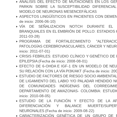
ANALISIS DEL EFECTO DE MUTACIONES EN LOS GE
PARKIN SOBRE LA SUSCEPTIBILIDAD DIFERENCI
MODELO DE NEURONAS MESENCEFÁLICAS
ASPECTOS LINGÜÍSTICOS EN PACIENTES CON DEMEN
de inicio: 2006-06-10)
VÍA DE SEÑALIZACION NOTCH DURANTE EL
BRANQUIALES EN EL EMBRIÓN DE POLLO: ESTADIOS 
2011-03-28)
PROGRAMA DE FORTALECIMIENTO "ALTERAC
PATOLOGÍAS CEREBROVASCULARES, CÁNCER Y NEU
inicio: 2011-07-01)
CRISIS FEBRILES: ESTUDIO CLÍNICO Y GENÉTICO D
EPILEPSIA
(Fecha de inicio: 2008-08-01)
EFECTO DE 6-OHDA E IGF-1 EN UN MODELO DE NE
SU RELACIÓN CON LA VÍA PI3K/AKT
(Fecha de inicio: 20
ESTUDIO DE FACTORES DE RIESGO SOCIO AMBIENTAL
DE LIGAMIENTO DEL LABIO Y/O PALADAR HENDIDO N
DE COMUNIDADES INDÍGENAS DEL CORREGIMI
DEPARTAMENTO DE AMAZONAS- COLOMBIA: ESTUDI
inicio: 2010-08-05)
ESTUDIO DE LA FUNCIÓN Y EFECTO DE LA AP
DIFERENCIACIÓN Y BALANCE MUERTE/SUPE
NEURONALES
(Fecha de inicio: 2009-08-22)
CARACTERIZACIÓN GENÉTICA DE UN GRUPO DE 