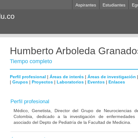
Aspirantes
Estudiantes
Eg
du.co
Humberto Arboleda Granado
Tiempo completo
Perfil profesional
|
Áreas de interés
|
Áreas de investigación
|
Grupos
|
Proyectos
|
Laboratorios
|
Eventos
|
Enlaces
Perfil profesional
Médico, Genetista, Director del Grupo de Neurociencias d
Colombia, dedicado a la investigación de enfermedades n
asociado del Depto de Pediatría de la Facultad de Medicina.