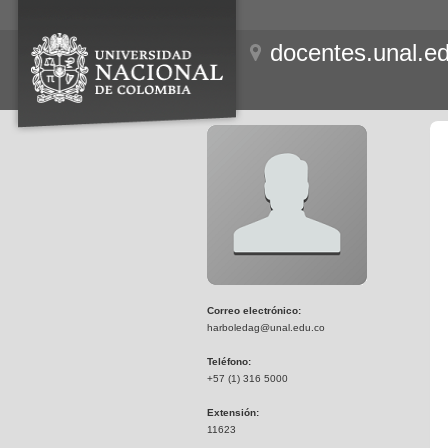
docentes.unal.e
Correo electrónico:
harboledag@unal.edu.co
Teléfono:
+57 (1) 316 5000
Extensión:
11623