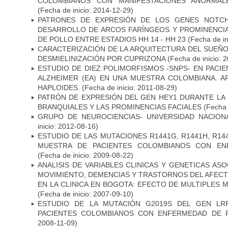
COLOMBIANOS CON MANIFESTACIONES ANORMAL
(Fecha de inicio: 2014-12-29)
PATRONES DE EXPRESIÓN DE LOS GENES NOTCH
DESARROLLO DE ARCOS FARÍNGEOS Y PROMINENCIA
DE POLLO ENTRE ESTADIOS HH 14 - HH 23
(Fecha de in
CARACTERIZACIÓN DE LA ARQUITECTURA DEL SUEÑ
DESMIELINIZACIÓN POR CUPRIZONA
(Fecha de inicio: 
ESTUDIO DE DIEZ POLIMORFISMOS -SNPS- EN PAC
ALZHEIMER (EA) EN UNA MUESTRA COLOMBIANA. A
HAPLOIDES.
(Fecha de inicio: 2011-08-29)
PATRÓN DE EXPRESIÓN DEL GEN HEY1 DURANTE LA
BRANQUIALES Y LAS PROMINENCIAS FACIALES
(Fecha 
GRUPO DE NEUROCIENCIAS- UNIVERSIDAD NACION
inicio: 2012-08-16)
ESTUDIO DE LAS MUTACIONES R1441G, R1441H, R14
MUESTRA DE PACIENTES COLOMBIANOS CON EN
(Fecha de inicio: 2009-08-22)
ANALISIS DE VARIABLES CLINICAS Y GENETICAS AS
MOVIMIENTO, DEMENCIAS Y TRASTORNOS DEL AFEC
EN LA CLINICA EN BOGOTA: EFECTO DE MULTIPLES
(Fecha de inicio: 2007-09-10)
ESTUDIO DE LA MUTACIÓN G2019S DEL GEN LR
PACIENTES COLOMBIANOS CON ENFERMEDAD DE 
2008-11-09)