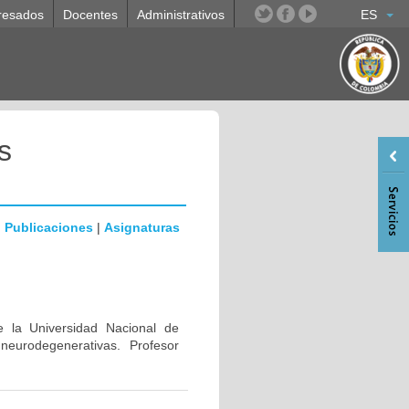
resados
Docentes
Administrativos
ES
s
|
Publicaciones
|
Asignaturas
e la Universidad Nacional de
eurodegenerativas. Profesor