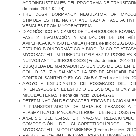
AGROINDUSTRIALES DEL PROGRAMA DE TRANSFOR
de inicio: 2017-02-24)
THE DOSR DORMANCY REGULATOR OF MYCOBA
STIMULATES THE NA+/K+ AND CA2+ ATPASE ACTIV
VESICLES FROM MYCOBACTERIA
DIAGNÓSTICO EN CAMPO DE TUBERCULOSIS BOVINA 
FASE 2: EVALUACIÓN Y VALIDACIÓN DE UN MÉ
AMPLIFICACIÓN ISOTÉRMICA
(Fecha de inicio: 2021-09-
ESTUDIO BIOINFORMÁTICO Y BIOQUÍMICO DE ATPASA
MYCOBACTERIUM TUBERCULOSIS H37RV: POSIBLES B
NUEVOS ANTITUBERCULOSOS
(Fecha de inicio: 2010-11
BÚSQUEDA DE MARCADORES GÉNICOS DE LAS ENTE
COLI O157:H7 Y SALMONELLA SPP DE APLICABILI
CONTROL SANITARIO EN COLOMBIA
(Fecha de inicio: 2
APOYO A ESTUDIANTES DE POSGRADO DEL DE
INTERESADOS EN EL ESTUDIO DE LA BIOQUÍMICA Y 
MICOBACTERIAS
(Fecha de inicio: 2014-02-26)
DETERMINACIÓN DE CARACTERÍSTICAS FUNCIONALES 
P TRANSPORTADORA DE METALES PESADOS A 
PLASMÁTICA DE MYCOBACTERIUM TUBERCULOSIS
(Fe
ANÁLISIS DEL CARÁCTER INVASIVO RELACIONAD
COMPOSICIÓN DE GLICOPEPTIDOLÍPIDOS EN 
MYCOBACTERIUM COLOMBIENSE
(Fecha de inicio: 201
PROTOTIPO "POINT OF CARE" PARA EL DIAGNÓSTIC