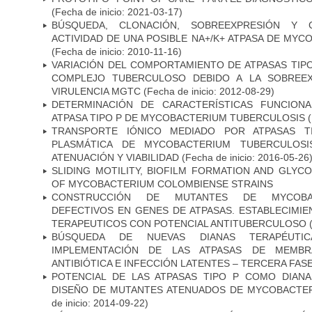
(Fecha de inicio: 2021-03-17)
BÚSQUEDA, CLONACIÓN, SOBREEXPRESIÓN Y 
ACTIVIDAD DE UNA POSIBLE NA+/K+ ATPASA DE MY
(Fecha de inicio: 2010-11-16)
VARIACIÓN DEL COMPORTAMIENTO DE ATPASAS TIP
COMPLEJO TUBERCULOSO DEBIDO A LA SOBREEX
VIRULENCIA MGTC
(Fecha de inicio: 2012-08-29)
DETERMINACIÓN DE CARACTERÍSTICAS FUNCIONA
ATPASA TIPO P DE MYCOBACTERIUM TUBERCULOSIS
(
TRANSPORTE IÓNICO MEDIADO POR ATPASAS 
PLASMÁTICA DE MYCOBACTERIUM TUBERCULOSI
ATENUACIÓN Y VIABILIDAD
(Fecha de inicio: 2016-05-26
SLIDING MOTILITY, BIOFILM FORMATION AND GLYC
OF MYCOBACTERIUM COLOMBIENSE STRAINS
CONSTRUCCIÓN DE MUTANTES DE MYCOBAC
DEFECTIVOS EN GENES DE ATPASAS. ESTABLECIMI
TERAPEUTICOS CON POTENCIAL ANTITUBERCULOSO
(
BÚSQUEDA DE NUEVAS DIANAS TERAPÉUTIC
IMPLEMENTACIÓN DE LAS ATPASAS DE MEMBR
ANTIBIÓTICA E INFECCIÓN LATENTES – TERCERA FAS
POTENCIAL DE LAS ATPASAS TIPO P COMO DIAN
DISEÑO DE MUTANTES ATENUADOS DE MYCOBACTE
de inicio: 2014-09-22)