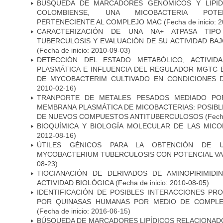
BÚSQUEDA DE MARCADORES GENÓMICOS Y LIPÍD
COLOMBIENSE, UNA MICOBACTERIA POTEN
PERTENECIENTE AL COMPLEJO MAC
(Fecha de inicio: 
CARACTERIZACIÓN DE UNA NA+ ATPASA TIP
TUBERCULOSIS Y EVALUACIÓN DE SU ACTIVIDAD BA
(Fecha de inicio: 2010-09-03)
DETECCIÓN DEL ESTADO METABÓLICO, ACTIVID
PLASMÁTICA E INFLUENCIA DEL REGULADOR MGTC 
DE MYCOBACTERIM CULTIVADO EN CONDICIONES
2010-02-16)
TRANPORTE DE METALES PESADOS MEDIADO POR
MEMBRANA PLASMÁTICA DE MICOBACTERIAS: POSIBLE
DE NUEVOS COMPUESTOS ANTITUBERCULOSOS
(Fecha
BIOQUÍMICA Y BIOLOGÍA MOLECULAR DE LAS MICO
2012-08-16)
ÚTILES GÉNICOS PARA LA OBTENCIÓN DE 
MYCOBACTERIUM TUBERCULOSIS CON POTENCIAL V
08-23)
TIOCIANACIÓN DE DERIVADOS DE AMINOPIRIMID
ACTIVIDAD BIOLÓGICA
(Fecha de inicio: 2010-08-05)
IDENTIFICACIÓN DE POSIBLES INTERACCIONES PR
POR QUINASAS HUMANAS POR MEDIO DE COMPLE
(Fecha de inicio: 2016-06-15)
BÚSQUEDA DE MARCADORES LIPÍDICOS RELACIONADO