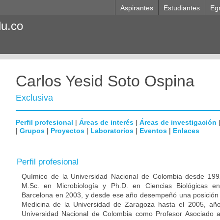
Aspirantes
Estudiantes
Eg
du.co
Carlos Yesid Soto Ospina
Exclusiva
Perfil profesional
|
Áreas de interés
|
Áreas de investigación
|
Grupos
|
Proyectos
|
Laboratorios
|
Eventos
|
Enlaces
Perfil profesional
Químico de la Universidad Nacional de Colombia desde 1992
M.Sc. en Microbiología y Ph.D. en Ciencias Biológicas e
Barcelona en 2003, y desde ese año desempeñó una posición p
Medicina de la Universidad de Zaragoza hasta el 2005, año
Universidad Nacional de Colombia como Profesor Asociado 