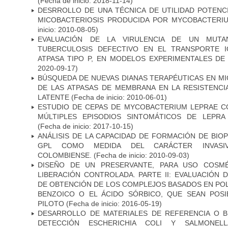
(Fecha de inicio: 2018-11-14)
DESRROLLO DE UNA TÉCNICA DE UTILIDAD POTENC
MICOBACTERIOSIS PRODUCIDA POR MYCOBACTERI
inicio: 2010-08-05)
EVALUACIÓN DE LA VIRULENCIA DE UN MUTA
TUBERCULOSIS DEFECTIVO EN EL TRANSPORTE 
ATPASA TIPO P, EN MODELOS EXPERIMENTALES DE
2020-09-17)
BÚSQUEDA DE NUEVAS DIANAS TERAPÉUTICAS EN MI
DE LAS ATPASAS DE MEMBRANA EN LA RESISTENCIA
LATENTE
(Fecha de inicio: 2010-06-01)
ESTUDIO DE CEPAS DE MYCOBACTERIUM LEPRAE 
MÚLTIPLES EPISODIOS SINTOMÁTICOS DE LEPRA
(Fecha de inicio: 2017-10-15)
ANÁLISIS DE LA CAPACIDAD DE FORMACIÓN DE BIO
GPL COMO MEDIDA DEL CARÁCTER INVASI
COLOMBIENSE.
(Fecha de inicio: 2010-09-03)
DISEÑO DE UN PRESERVANTE, PARA USO COSMÉ
LIBERACIÓN CONTROLADA. PARTE II: EVALUACIÓN
DE OBTENCIÓN DE LOS COMPLEJOS BASADOS EN POL
BENZOICO O EL ÁCIDO SÓRBICO, QUE SEAN POSI
PILOTO
(Fecha de inicio: 2016-05-19)
DESARROLLO DE MATERIALES DE REFERENCIA O 
DETECCIÓN ESCHERICHIA COLI Y SALMONE