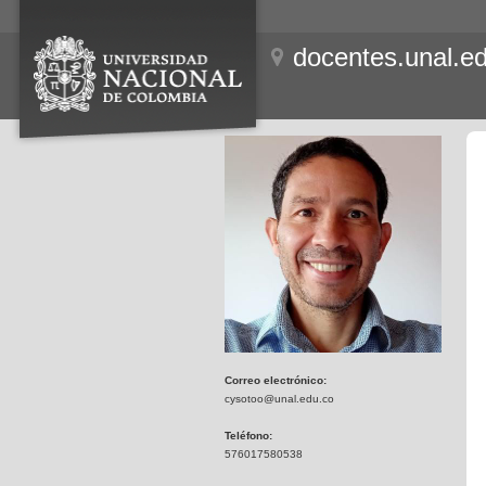
docentes.unal.e
Correo electrónico:
cysotoo@unal.edu.co
Teléfono:
576017580538