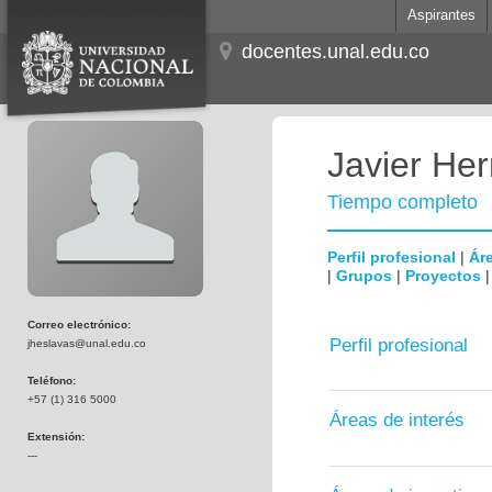
Aspirantes
docentes.unal.edu.co
Javier He
Tiempo completo
Perfil profesional
|
Áre
|
Grupos
|
Proyectos
Correo electrónico:
Perfil profesional
jheslavas@unal.edu.co
Teléfono:
+57 (1) 316 5000
Áreas de interés
Extensión:
---