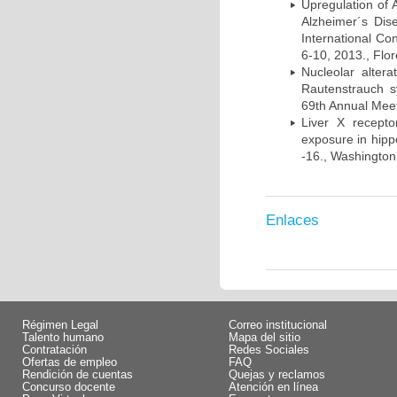
Upregulation of
Alzheimer´s Di
International Co
6-10, 2013., Flore
Nucleolar alte
Rautenstrauch s
69th Annual Meet
Liver X recept
exposure in hip
-16., Washington
Enlaces
Régimen Legal
Correo institucional
Talento humano
Mapa del sitio
Contratación
Redes Sociales
Ofertas de empleo
FAQ
Rendición de cuentas
Quejas y reclamos
Concurso docente
Atención en línea