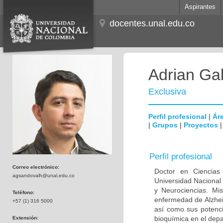
Aspirantes
docentes.unal.edu.co
Adrian Ga
Exclusiva
Perfil profesional
|
Áre
|
Grupos
|
Proyectos
Perfil profesional
Correo electrónico:
Doctor en Ciencias
agsandovalh@unal.edu.co
Universidad Nacional
y Neurociencias. Mis
Teléfono:
enfermedad de Alzhei
+57 (1) 316 5000
así como sus potenci
bioquímica en el dep
Extensión: