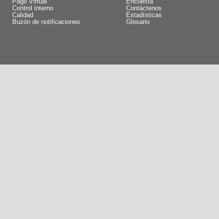
Pago Virtual
Encuesta
Control interno
Contáctenos
Calidad
Estadísticas
Buzón de notificaciones
Glosario