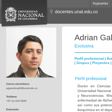
Aspirantes
docentes.unal.edu.co
Adrian Ga
Exclusiva
Perfil profesional
|
Áre
|
Grupos
|
Proyectos
Perfil profesional
Correo electrónico:
Doctor en Ciencias
agsandovalh@unal.edu.co
Universidad Nacional
y Neurociencias. Mis
Teléfono:
enfermedad de Alzhei
+57 (1) 316 5000
así como sus potenci
bioquímica en el dep
Extensión: