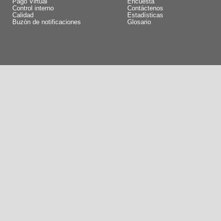
Pago Virtual
Encuesta
Control interno
Contáctenos
Calidad
Estadísticas
Buzón de notificaciones
Glosario