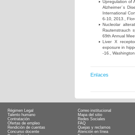
Upregulation of
Alzheimer´s Di
International Co
6-10, 2013., Flore
Nucleolar alte
Rautenstrauch s
69th Annual Meet
Liver X recept
exposure in hip
-16., Washington
Enlaces
Régimen Legal
Correo institucional
Talento humano
Mapa del sitio
Contratación
Redes Sociales
Ofertas de empleo
FAQ
Rendición de cuentas
Quejas y reclamos
Concurso docente
Atención en línea