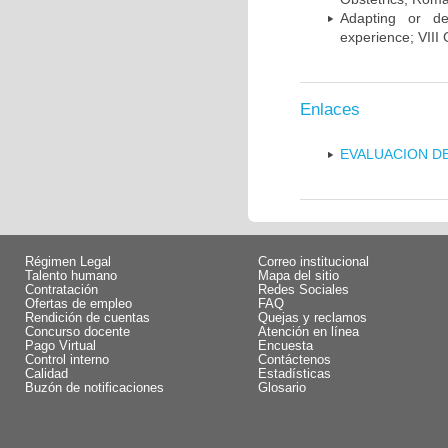
Adapting or de
experience; VIII
Enlaces
EVALUACION DE
Régimen Legal
Correo institucional
Talento humano
Mapa del sitio
Contratación
Redes Sociales
Ofertas de empleo
FAQ
Rendición de cuentas
Quejas y reclamos
Concurso docente
Atención en línea
Pago Virtual
Encuesta
Control interno
Contáctenos
Calidad
Estadísticas
Buzón de notificaciones
Glosario