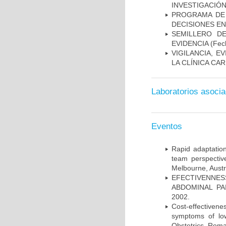
INVESTIGACIÓ
PROGRAMA DE 
DECISIONES EN
SEMILLERO DE
EVIDENCIA
(Fech
VIGILANCIA, E
LA CLÍNICA CA
Laboratorios asoci
Eventos
Rapid adaptation
team perspectiv
Melbourne, Austr
EFECTIVENNE
ABDOMINAL PAI
2002.
Cost-effectivene
symptoms of low
Obstetrics, Roma,