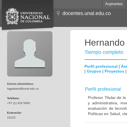
Aspirantes
docentes.unal.edu.co
Hernando 
Tiempo completo
Perfil profesional
|
Áre
|
Grupos
|
Proyectos
Correo electrónico:
Perfil profesional
hggaitand@unal.edu.co
Profesor Titular de l
Teléfono:
y administrativa, in
+57 (1) 316 5000
evaluación de tecnol
Extensión:
Políticas en Salud, cl
15122