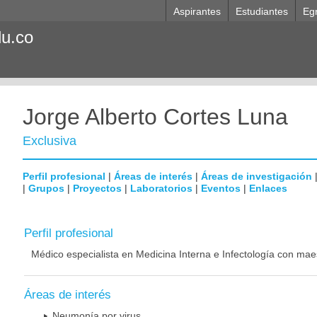
Aspirantes
Estudiantes
Eg
du.co
Jorge Alberto Cortes Luna
Exclusiva
Perfil profesional
|
Áreas de interés
|
Áreas de investigación
|
Grupos
|
Proyectos
|
Laboratorios
|
Eventos
|
Enlaces
Perfil profesional
Médico especialista en Medicina Interna e Infectología con mae
Áreas de interés
Neumonía por virus