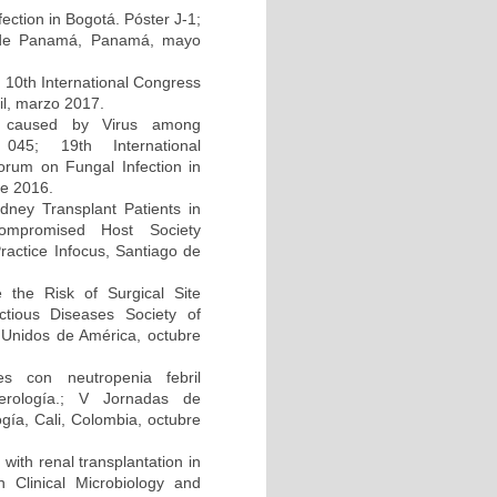
ction in Bogotá. Póster J-1;
d de Panamá, Panamá, mayo
; 10th International Congress
il, marzo 2017.
on caused by Virus among
045; 19th International
um on Fungal Infection in
re 2016.
dney Transplant Patients in
compromised Host Society
ractice Infocus, Santiago de
e the Risk of Surgical Site
ectious Diseases Society of
Unidos de América, octubre
s con neutropenia febril
cerología.; V Jornadas de
gía, Cali, Colombia, octubre
 with renal transplantation in
Clinical Microbiology and