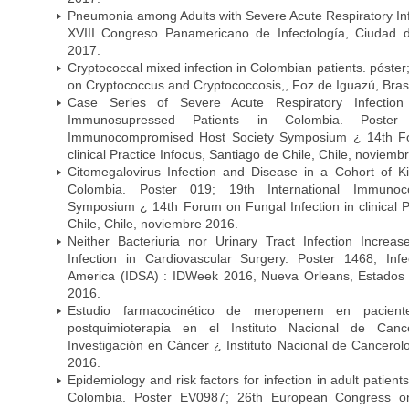
Pneumonia among Adults with Severe Acute Respiratory Infe
XVIII Congreso Panamericano de Infectología, Ciuda
2017.
Cryptococcal mixed infection in Colombian patients. póster
on Cryptococcus and Cryptococcosis,, Foz de Iguazú, Bras
Case Series of Severe Acute Respiratory Infecti
Immunosupressed Patients in Colombia. Poster 
Immunocompromised Host Society Symposium ¿ 14th For
clinical Practice Infocus, Santiago de Chile, Chile, noviemb
Citomegalovirus Infection and Disease in a Cohort of Ki
Colombia. Poster 019; 19th International Immuno
Symposium ¿ 14th Forum on Fungal Infection in clinical P
Chile, Chile, noviembre 2016.
Neither Bacteriuria nor Urinary Tract Infection Increas
Infection in Cardiovascular Surgery. Poster 1468; Inf
America (IDSA) : IDWeek 2016, Nueva Orleans, Estados 
2016.
Estudio farmacocinético de meropenem en paciente
postquimioterapia en el Instituto Nacional de Can
Investigación en Cáncer ¿ Instituto Nacional de Cancerolo
2016.
Epidemiology and risk factors for infection in adult patients
Colombia. Poster EV0987; 26th European Congress on 