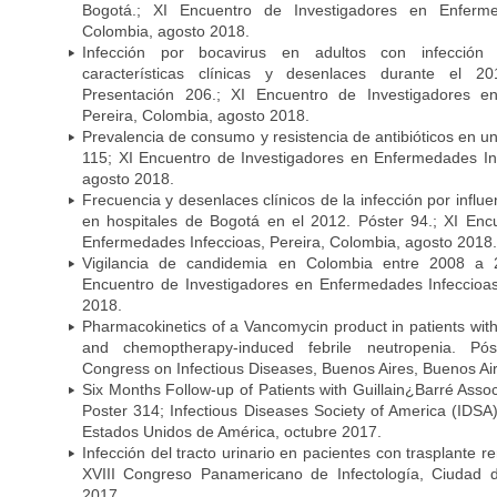
Bogotá.; XI Encuentro de Investigadores en Enfermed
Colombia, agosto 2018.
Infección por bocavirus en adultos con infección 
características clínicas y desenlaces durante el 
Presentación 206.; XI Encuentro de Investigadores e
Pereira, Colombia, agosto 2018.
Prevalencia de consumo y resistencia de antibióticos en u
115; XI Encuentro de Investigadores en Enfermedades Inf
agosto 2018.
Frecuencia y desenlaces clínicos de la infección por infl
en hospitales de Bogotá en el 2012. Póster 94.; XI Enc
Enfermedades Infeccioas, Pereira, Colombia, agosto 2018.
Vigilancia de candidemia en Colombia entre 2008 a 2
Encuentro de Investigadores en Enfermedades Infeccioas
2018.
Pharmacokinetics of a Vancomycin product in patients wit
and chemoptherapy-induced febrile neutropenia. Pós
Congress on Infectious Diseases, Buenos Aires, Buenos Aire
Six Months Follow-up of Patients with Guillain¿Barré Associ
Poster 314; Infectious Diseases Society of America (IDS
Estados Unidos de América, octubre 2017.
Infección del tracto urinario en pacientes con trasplante r
XVIII Congreso Panamericano de Infectología, Ciuda
2017.