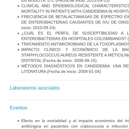
EN BOGOTÁ. D.C
(Fecha de inicio: 2013-09-13)
CLINICAL AND EPIDEMIOLOGICAL CHARACTERISTI
MORTALITY IN PATIENTS WITH CANDIDEMIA IN HOSPI
FRECUENCIA DE BETALACTAMASAS DE ESPECTRO EX
DE ENTEROBACTERIAS CAUSANTES DE IVU DE ORI
inicio: 2010-09-24)
¿CUÁL ES EL PERFIL DE SUSCEPTIBILIDAD A 
ENTEROBACTERIAS EN HOSPITALES COLOMBIANOS?
(
TRATAMIENTO ANTIMICROBIANO DE LA TOXOPLASMO
IMPACTO CLÍNICO Y ECONÓMICO DE LA BAC
STAPHYLOCOCCUS AUREUS RESISTENTE A METICILINA
DISTRITAL
(Fecha de inicio: 2008-08-15)
MÉTODOS DIAGNÓSTICOS EN CANDIDEMIA: UNA REV
LITERATURA
(Fecha de inicio: 2009-01-04)
Laboratorios asociados
Eventos
Efecto en la mortalidad y el impacto económico del in
antifúngica en pacientes con criptococosis e infecció