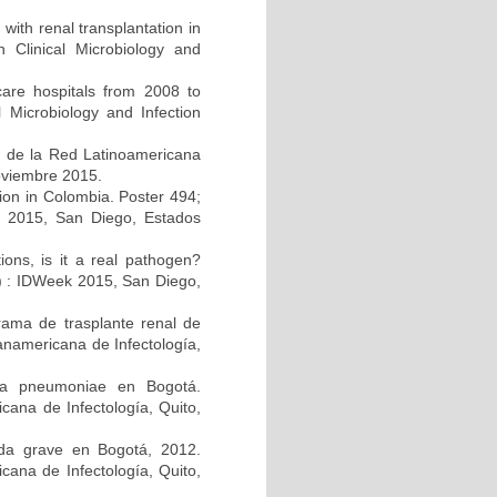
 with renal transplantation in
Clinical Microbiology and
care hospitals from 2008 to
 Microbiology and Infection
s de la Red Latinoamericana
noviembre 2015.
ction in Colombia. Poster 494;
k 2015, San Diego, Estados
tions, is it a real pathogen?
A) : IDWeek 2015, San Diego,
rama de trasplante renal de
anamericana de Infectología,
lla pneumoniae en Bogotá.
ana de Infectología, Quito,
guda grave en Bogotá, 2012.
cana de Infectología, Quito,