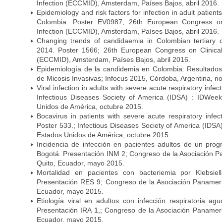
Infection (ECCMID), Amsterdam, Países Bajos, abril 2016.
Epidemiology and risk factors for infection in adult patients
Colombia. Poster EV0987; 26th European Congress on 
Infection (ECCMID), Amsterdam, Países Bajos, abril 2016.
Changing trends of candidaemia in Colombian tertiary 
2014. Poster 1566; 26th European Congress on Clinical
(ECCMID), Amsterdam, Países Bajos, abril 2016.
Epidemiología de la candidemia en Colombia: Resultado
de Micosis Invasivas; Infocus 2015, Córdoba, Argentina, 
Viral infection in adults with severe acute respiratory infe
Infectious Diseases Society of America (IDSA) : IDWee
Unidos de América, octubre 2015.
Bocavirus in patients with severe acute respiratory infec
Poster 533.; Infectious Diseases Society of America (IDS
Estados Unidos de América, octubre 2015.
Incidencia de infección en pacientes adultos de un prog
Bogotá. Presentación INM 2; Congreso de la Asociación P
Quito, Ecuador, mayo 2015.
Mortalidad en pacientes con bacteriemia por Klebsie
Presentación RES 9; Congreso de la Asociación Panameric
Ecuador, mayo 2015.
Etiología viral en adultos con infección respiratoria a
Presentación IRA 1,; Congreso de la Asociación Panameri
Ecuador, mayo 2015.