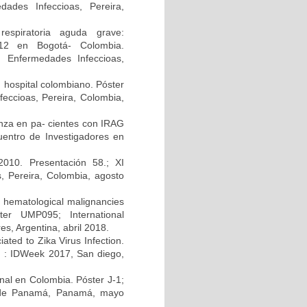
ades Infeccioas, Pereira,
respiratoria aguda grave:
2012 en Bogotá- Colombia.
n Enfermedades Infeccioas,
n hospital colombiano. Póster
eccioas, Pereira, Colombia,
uenza en pa- cientes con IRAG
uentro de Investigadores en
010. Presentación 58.; XI
, Pereira, Colombia, agosto
h hematological malignancies
ter UMP095; International
s, Argentina, abril 2018.
ated to Zika Virus Infection.
A) : IDWeek 2017, San diego,
enal en Colombia. Póster J-1;
d de Panamá, Panamá, mayo