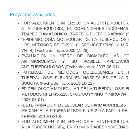
Proyectos asociados
FORTALECIMIENTO INTERSECTORIAL E INTERCULTURA
A LA TUBERCULOSIS¿ EN COMUNIDADES INDÍGENAS
TRAPECIO AMAZÓNICO. (PARTE 1- PUERTO NARIÑO)
(
“EPIDEMIOLOGÍA MOLECULAR DE LA TUBERCULOSI
LOS MÉTODOS RFLP-IS6110, SPOLIGOTYPING Y MIRUS
VNTR)
(Fecha de inicio: 2008-11-26)
EVALUACIÓN IN VITRO DE BIOMOLÉCULAS CO
ANTIMICROBIANA Y SU POSIBLE APLICAC
ANTITUBERCULOSOS
(Fecha de inicio: 2007-06-01)
--UTILIDAD DE METODOS MOLECULARES EN 
TUBERCULOSIS PLEURAL EN HOSPITALES DE LA R
BOGOTÁ
(Fecha de inicio: 2013-10-22)
EPIDEMIOLOGÍA MOLECULAR DE LA TUBERCULOSIS E
MÉTODOS RFLP-IS6110, SPOLIGOTYPING Y MIRU-VNTR"
2007-08-01)
-DETERMINACIÓN MOLECULAR DE FARMACORRESISTE
MEDIANTE LA PRUEBA MTBDR PLUS 2.0 A PARTIR D
de inicio: 2013-12-13)
FORTALECIMIENTO INTERSECTORIAL E INTERCULTURA
A LA TUBERCULOSIS¿ EN COMUNIDADES INDÍGENAS