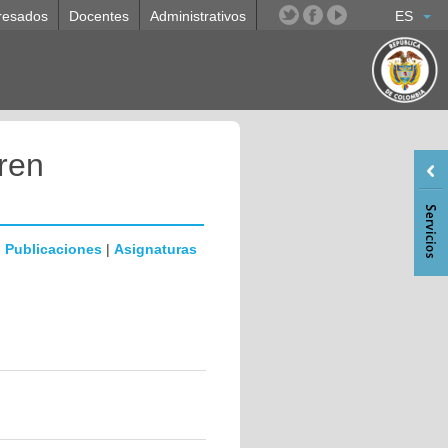
resados
Docentes
Administrativos
ES
ren
|
Publicaciones
|
Asignaturas