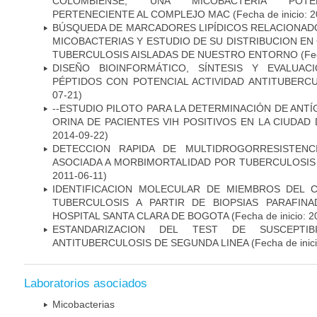
COLOMBIENSE, UNA MICOBACTERIA POTEN
PERTENECIENTE AL COMPLEJO MAC
(Fecha de inicio: 
BÚSQUEDA DE MARCADORES LIPÍDICOS RELACIONADO
MICOBACTERIAS Y ESTUDIO DE SU DISTRIBUCION E
TUBERCULOSIS AISLADAS DE NUESTRO ENTORNO
(Fec
DISEÑO BIOINFORMÁTICO, SÍNTESIS Y EVALUAC
PÉPTIDOS CON POTENCIAL ACTIVIDAD ANTITUBERC
07-21)
--ESTUDIO PILOTO PARA LA DETERMINACIÓN DE ANT
ORINA DE PACIENTES VIH POSITIVOS EN LA CIUDAD
2014-09-22)
DETECCION RAPIDA DE MULTIDROGORRESISTENC
ASOCIADA A MORBIMORTALIDAD POR TUBERCULOSIS
2011-06-11)
IDENTIFICACION MOLECULAR DE MIEMBROS DEL 
TUBERCULOSIS A PARTIR DE BIOPSIAS PARAFIN
HOSPITAL SANTA CLARA DE BOGOTA
(Fecha de inicio: 
ESTANDARIZACION DEL TEST DE SUSCEPTIB
ANTITUBERCULOSIS DE SEGUNDA LINEA
(Fecha de inic
Laboratorios asociados
Micobacterias