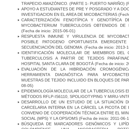
TRAPECIO AMAZÓNICO. (PARTE 1- PUERTO NARIÑO)
(
APOYO A ESTUDIANTES DE PRE Y POSGRADO Y A DO
INVESTIGACION EN EL AREA DE MICOBACTERIAS
(Fecha
CARACTERIZACIÓN FENOTÍPICA Y GENOTÍPÌCA D
MYCOBACTERIUM TUBERCULOSIS OBTENIDOS DE I
(Fecha de inicio: 2015-06-01)
RESPUESTA INMUNE Y VIRULENCIA DE MYCOBAC
POSIBLE PATOGENO OPORTUNISTA EMERGENTE E
SECUENCIACIÓN DEL GENOMA.
(Fecha de inicio: 2013-
IDENTIFICACIÓN MOLECULAR DE MIEMBROS DEL
TUBERCULOSIS A PARTIR DE TEJIDOS PARAFIN
HOSPITAL SANTA CLARA DE BOGOTÁ
(Fecha de inicio: 
EVALUACIÓN DE LA HIBRIDACIÓN CROMOGÉNIC
HERRAMIENTA DIAGNÓSTICA PARA MYCOBACTE
MUESTRAS DE TEJIDO INCLUIDO EN BLOQUES DE PAR
08-05)
EPIDEMIOLOGÍA MOLECULAR DE LA TUBERCULOSIS E
MÉTODOS RFLP-IS6110, SPOLIGOTYPING Y MIRU-VNT
DESARROLLO DE UN ESTUDIO DE LA SITUACIÓN D
CARCELARIA INTERNA EN LA CÁRCEL LA PICOTA D
CONVENIO DE COOPERACIÓN TÉCNICA ENTRE EL MIN
SOCIAL (MPS) Y LA OPS/OMS
(Fecha de inicio: 2011-06-1
BÚSQUEDA DE MARCADORES GENÓMICOS Y LIPÍD