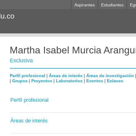
Aspirantes
Estudiantes
Eg
du.co
Martha Isabel Murcia Arangu
Exclusiva
Perfil profesional
|
Áreas de interés
|
Áreas de investigación
|
Grupos
|
Proyectos
|
Laboratorios
|
Eventos
|
Enlaces
Perfil profesional
Áreas de interés