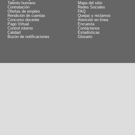
Talento humano
Mapa del sitio
Contratación
Redes Sociales
Ofertas de empleo
FAQ
Rendición de cuentas
Quejas y reclamos
Concurso docente
Atención en línea
Pago Virtual
Encuesta
Control interno
Contáctenos
Calidad
Estadísticas
Buzón de notificaciones
Glosario