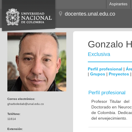
Aspirantes
docentes.unal.edu.co
Gonzalo H
Exclusiva
Perfil profesional
|
Áre
|
Grupos
|
Proyectos
Perfil profesional
Correo electrónico:
Profesor Titular de
gharboledab@unal.edu.co
Doctorado en Neuroci
de Colombia. Dedicad
Teléfono:
del envejecimiento.
11614
Extensión: