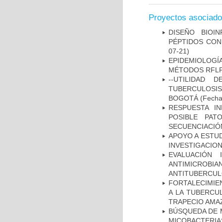
Proyectos asociad
DISEÑO BIOI
PÉPTIDOS CON
07-21)
EPIDEMIOLOGÍ
MÉTODOS RFLP-
--UTILIDAD
TUBERCULOSIS
BOGOTÁ
(Fecha 
RESPUESTA I
POSIBLE PAT
SECUENCIACIÓ
APOYO A ESTU
INVESTIGACION
EVALUACIÓN 
ANTIMICROB
ANTITUBERCU
FORTALECIMIEN
A LA TUBERCU
TRAPECIO AMAZ
BÚSQUEDA DE 
MICOBACTERIA