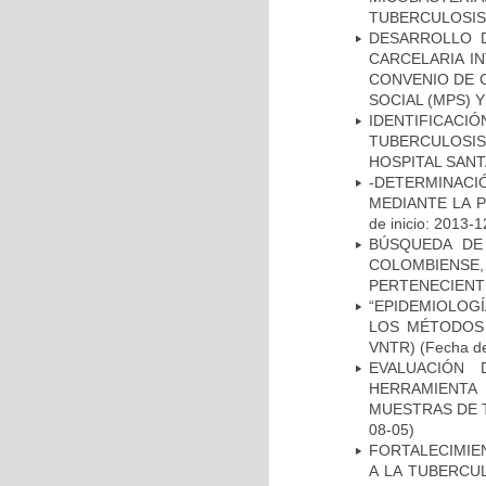
TUBERCULOSIS
DESARROLLO D
CARCELARIA I
CONVENIO DE 
SOCIAL (MPS) 
IDENTIFICAC
TUBERCULOSI
HOSPITAL SAN
-DETERMINACI
MEDIANTE LA 
de inicio: 2013-1
BÚSQUEDA DE
COLOMBIENS
PERTENECIENT
“EPIDEMIOLOG
LOS MÉTODOS R
VNTR)
(Fecha de
EVALUACIÓN 
HERRAMIENT
MUESTRAS DE T
08-05)
FORTALECIMIEN
A LA TUBERCU