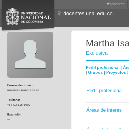
Aspirantes
docentes.unal.edu.co
Martha Is
Exclusiva
Perfil profesional
|
Áre
|
Grupos
|
Proyectos
Correo electrónico:
Perfil profesional
mimurciaa@unal.edu.co
Teléfono:
+57 (1) 316 5000
Áreas de interés
Extensión:
---