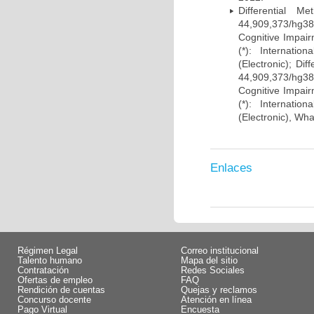
Differential 
44,909,373/hg38)
Cognitive Impairm
(*): Internati
(Electronic); Di
44,909,373/hg38)
Cognitive Impairm
(*): Internati
(Electronic), Wh
Enlaces
Régimen Legal
Correo institucional
Talento humano
Mapa del sitio
Contratación
Redes Sociales
Ofertas de empleo
FAQ
Rendición de cuentas
Quejas y reclamos
Concurso docente
Atención en línea
Pago Virtual
Encuesta