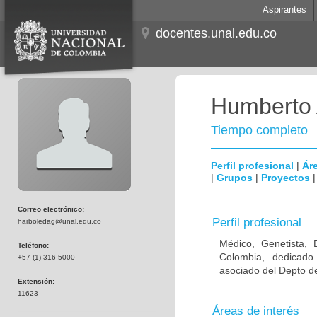
Aspirantes
docentes.unal.edu.co
Humberto 
Tiempo completo
Perfil profesional
|
Áre
|
Grupos
|
Proyectos
Correo electrónico:
Perfil profesional
harboledag@unal.edu.co
Médico, Genetista, 
Teléfono:
Colombia, dedicado
+57 (1) 316 5000
asociado del Depto de
Extensión:
11623
Áreas de interés