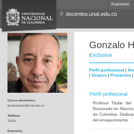
Aspirantes
docentes.unal.edu.co
Gonzalo H
Exclusiva
Perfil profesional
|
Áre
|
Grupos
|
Proyectos
Perfil profesional
Correo electrónico:
Profesor Titular de
gharboledab@unal.edu.co
Doctorado en Neuroci
de Colombia. Dedicad
Teléfono:
del envejecimiento.
11614
Extensión: