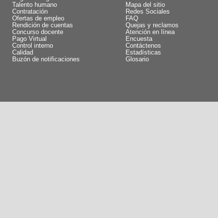
Talento humano
Mapa del sitio
Contratación
Redes Sociales
Ofertas de empleo
FAQ
Rendición de cuentas
Quejas y reclamos
Concurso docente
Atención en línea
Pago Virtual
Encuesta
Control interno
Contáctenos
Calidad
Estadísticas
Buzón de notificaciones
Glosario