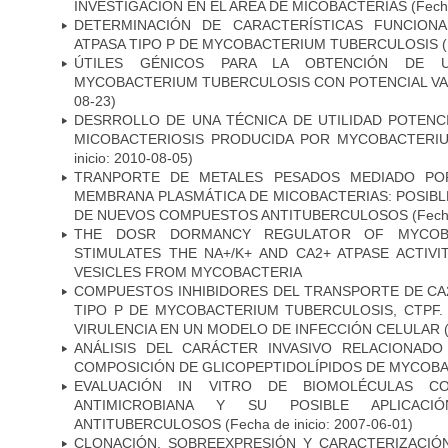
INVESTIGACION EN EL AREA DE MICOBACTERIAS
(Fecha
DETERMINACIÓN DE CARACTERÍSTICAS FUNCIONA
ATPASA TIPO P DE MYCOBACTERIUM TUBERCULOSIS
(
ÚTILES GÉNICOS PARA LA OBTENCIÓN DE 
MYCOBACTERIUM TUBERCULOSIS CON POTENCIAL V
08-23)
DESRROLLO DE UNA TÉCNICA DE UTILIDAD POTENC
MICOBACTERIOSIS PRODUCIDA POR MYCOBACTERI
inicio: 2010-08-05)
TRANPORTE DE METALES PESADOS MEDIADO POR
MEMBRANA PLASMÁTICA DE MICOBACTERIAS: POSIBLE
DE NUEVOS COMPUESTOS ANTITUBERCULOSOS
(Fecha
THE DOSR DORMANCY REGULATOR OF MYCOBA
STIMULATES THE NA+/K+ AND CA2+ ATPASE ACTIV
VESICLES FROM MYCOBACTERIA
COMPUESTOS INHIBIDORES DEL TRANSPORTE DE CA
TIPO P DE MYCOBACTERIUM TUBERCULOSIS, CTPF.
VIRULENCIA EN UN MODELO DE INFECCIÓN CELULAR
(
ANÁLISIS DEL CARÁCTER INVASIVO RELACIONAD
COMPOSICIÓN DE GLICOPEPTIDOLÍPIDOS DE MYCOB
EVALUACIÓN IN VITRO DE BIOMOLÉCULAS CO
ANTIMICROBIANA Y SU POSIBLE APLICAC
ANTITUBERCULOSOS
(Fecha de inicio: 2007-06-01)
CLONACIÓN, SOBREEXPRESIÓN Y CARACTERIZACIÓN