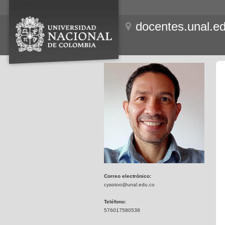
docentes.unal.e
Correo electrónico:
cysotoo@unal.edu.co
Teléfono:
576017580538