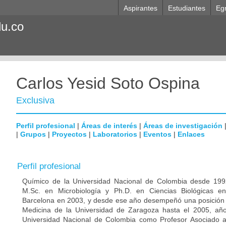
Aspirantes
Estudiantes
Eg
du.co
Carlos Yesid Soto Ospina
Exclusiva
Perfil profesional
|
Áreas de interés
|
Áreas de investigación
|
Grupos
|
Proyectos
|
Laboratorios
|
Eventos
|
Enlaces
Perfil profesional
Químico de la Universidad Nacional de Colombia desde 1992
M.Sc. en Microbiología y Ph.D. en Ciencias Biológicas e
Barcelona en 2003, y desde ese año desempeñó una posición p
Medicina de la Universidad de Zaragoza hasta el 2005, año
Universidad Nacional de Colombia como Profesor Asociado 