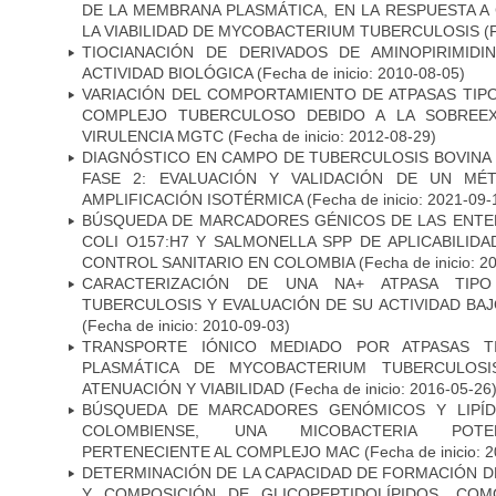
DE LA MEMBRANA PLASMÁTICA, EN LA RESPUESTA A
LA VIABILIDAD DE MYCOBACTERIUM TUBERCULOSIS
(F
TIOCIANACIÓN DE DERIVADOS DE AMINOPIRIMID
ACTIVIDAD BIOLÓGICA
(Fecha de inicio: 2010-08-05)
VARIACIÓN DEL COMPORTAMIENTO DE ATPASAS TIP
COMPLEJO TUBERCULOSO DEBIDO A LA SOBREEX
VIRULENCIA MGTC
(Fecha de inicio: 2012-08-29)
DIAGNÓSTICO EN CAMPO DE TUBERCULOSIS BOVINA 
FASE 2: EVALUACIÓN Y VALIDACIÓN DE UN MÉ
AMPLIFICACIÓN ISOTÉRMICA
(Fecha de inicio: 2021-09-
BÚSQUEDA DE MARCADORES GÉNICOS DE LAS ENTE
COLI O157:H7 Y SALMONELLA SPP DE APLICABILI
CONTROL SANITARIO EN COLOMBIA
(Fecha de inicio: 2
CARACTERIZACIÓN DE UNA NA+ ATPASA TIP
TUBERCULOSIS Y EVALUACIÓN DE SU ACTIVIDAD BA
(Fecha de inicio: 2010-09-03)
TRANSPORTE IÓNICO MEDIADO POR ATPASAS 
PLASMÁTICA DE MYCOBACTERIUM TUBERCULOSI
ATENUACIÓN Y VIABILIDAD
(Fecha de inicio: 2016-05-26
BÚSQUEDA DE MARCADORES GENÓMICOS Y LIPÍD
COLOMBIENSE, UNA MICOBACTERIA POTEN
PERTENECIENTE AL COMPLEJO MAC
(Fecha de inicio: 
DETERMINACIÓN DE LA CAPACIDAD DE FORMACIÓN DE
Y COMPOSICIÓN DE GLICOPEPTIDOLÍPIDOS, CO