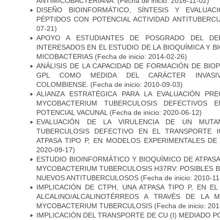
ANTIMICOBACTERIANA.
(Fecha de inicio: 2016-11-02)
DISEÑO BIOINFORMÁTICO, SÍNTESIS Y EVALUAC
PÉPTIDOS CON POTENCIAL ACTIVIDAD ANTITUBERC
07-21)
APOYO A ESTUDIANTES DE POSGRADO DEL DE
INTERESADOS EN EL ESTUDIO DE LA BIOQUÍMICA Y 
MICOBACTERIAS
(Fecha de inicio: 2014-02-26)
ANÁLISIS DE LA CAPACIDAD DE FORMACIÓN DE BIO
GPL COMO MEDIDA DEL CARÁCTER INVASI
COLOMBIENSE.
(Fecha de inicio: 2010-09-03)
ALIANZA ESTRATÉGICA PARA LA EVALUACIÓN PR
MYCOBACTERIUM TUBERCULOSIS DEFECTIVOS E
POTENCIAL VACUNAL
(Fecha de inicio: 2020-06-12)
EVALUACIÓN DE LA VIRULENCIA DE UN MUTA
TUBERCULOSIS DEFECTIVO EN EL TRANSPORTE 
ATPASA TIPO P, EN MODELOS EXPERIMENTALES DE
2020-09-17)
ESTUDIO BIOINFORMÁTICO Y BIOQUÍMICO DE ATPASA
MYCOBACTERIUM TUBERCULOSIS H37RV: POSIBLES B
NUEVOS ANTITUBERCULOSOS
(Fecha de inicio: 2010-11
IMPLICACIÓN DE CTPH, UNA ATPASA TIPO P, EN 
ALCALINO/ALCALINOTÉRREOS A TRAVÉS DE LA 
MYCOBACTERIUM TUBERCULOSIS
(Fecha de inicio: 20
IMPLICACIÓN DEL TRANSPORTE DE CU (I) MEDIADO PO