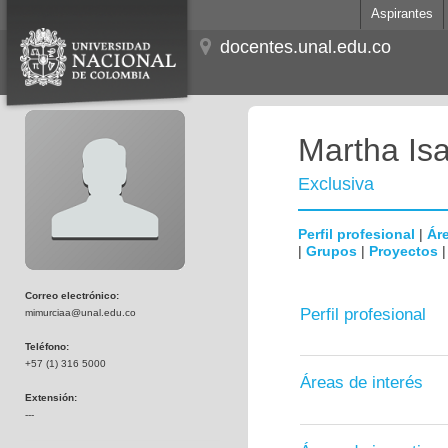
Aspirantes
docentes.unal.edu.co
Martha Is
Exclusiva
Perfil profesional
|
Áre
|
Grupos
|
Proyectos
Correo electrónico:
Perfil profesional
mimurciaa@unal.edu.co
Teléfono:
+57 (1) 316 5000
Áreas de interés
Extensión:
---