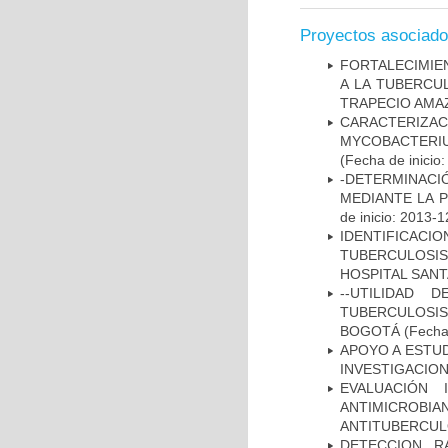
Proyectos asociad
FORTALECIMIEN
A LA TUBERCU
TRAPECIO AMAZ
CARACTERIZA
MYCOBACTERIU
(Fecha de inicio
-DETERMINACI
MEDIANTE LA 
de inicio: 2013-1
IDENTIFICAC
TUBERCULOSI
HOSPITAL SANT
--UTILIDAD
TUBERCULOSIS
BOGOTÁ
(Fecha 
APOYO A ESTU
INVESTIGACION
EVALUACIÓN 
ANTIMICROB
ANTITUBERCU
DETECCION R