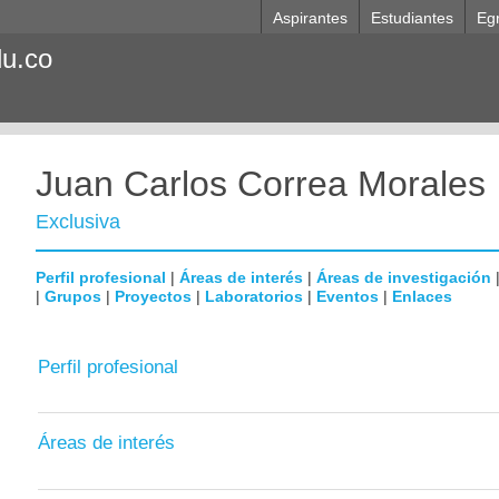
Aspirantes
Estudiantes
Eg
du.co
Juan Carlos Correa Morales
Exclusiva
Perfil profesional
|
Áreas de interés
|
Áreas de investigación
|
Grupos
|
Proyectos
|
Laboratorios
|
Eventos
|
Enlaces
Perfil profesional
Áreas de interés