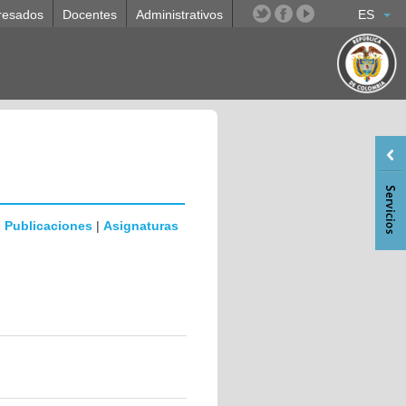
resados
Docentes
Administrativos
ES
|
Publicaciones
|
Asignaturas