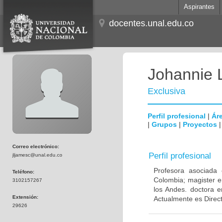
Aspirantes
docentes.unal.edu.co
Johannie 
Exclusiva
Perfil profesional
|
Áre
|
Grupos
|
Proyectos
Correo electrónico:
Perfil profesional
jljamesc@unal.edu.co
Profesora asociada 
Teléfono:
Colombia; magister e
3102157267
los Andes. doctora e
Extensión:
Actualmente es Direc
29626