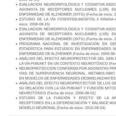
EVALUACION NEUROPATOLÓGICA Y COGNITIVA ASOC
AGONISTA DE RECEPTORES NUCLEARES (LXR) E
ENFERMEDAD DE ALZHEIMER (3XTG)
(Fecha de inicio: 
ESTUDIO DE LA VÍA FOSFATIDILINOSITOL-3 KINASA
inicio: 2008-08-15)
EVALUACION NEUROPATOLÓGICA Y COGNITIVA ASOC
AGONISTA DE RECEPTORES NUCLEARES (LXR) E
ENFERMEDAD DE ALZHEIMER (3XTG)
(Fecha de inicio: 
PROGRAMA NACIONAL DE INVESTIGACIÓN EN GEN
ESTADÍSTICA PARA ESTUDIOS EN ENFERMEDADES NE
ENFERMEDAD DE ALZHEIMER
(Fecha de inicio: 2009-08
ANÁLISIS DEL EFECTO NEUROPROTECTOR DEL GEN 
LA VÍA PI3K/AKT EN UN CONTEXTO NEUROTÓXICO
(Fec
NEUROPROTECCION CONFERIDA POR AGONISTAS PPAR
VIAS DE SUPERVIVENCIA NEURONAL, METABOLISMO
EN MODELOS DE ENFERMEDADES DESMIELINIZANTES
ANÁLISIS DEL EFECTO NEUROPROTECTOR DE LOS GEN
SU RELACIÓN CON LA VÍA PI3K/AKT Y FUNCIÓN MIT
NEUROTÓXICO
(Fecha de inicio: 2006-08-01)
ESTUDIO DE LA FUNCIÓN Y EFECTO DE LA AP
RECEPTORES EN LA DIFERENCIACIÓN Y BALANCE MU
MODELO NEURONAL
(Fecha de inicio: 2010-09-24)