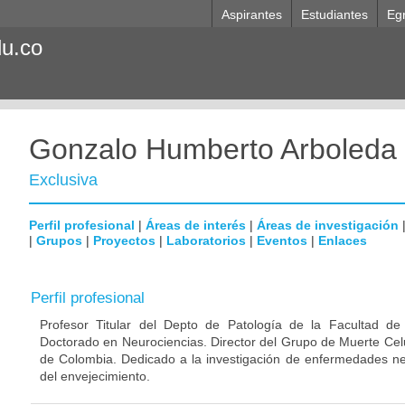
Aspirantes
Estudiantes
Eg
du.co
Gonzalo Humberto Arboleda
Exclusiva
Perfil profesional
|
Áreas de interés
|
Áreas de investigación
|
Grupos
|
Proyectos
|
Laboratorios
|
Eventos
|
Enlaces
Perfil profesional
Profesor Titular del Depto de Patología de la Facultad de
Doctorado en Neurociencias. Director del Grupo de Muerte Celu
de Colombia. Dedicado a la investigación de enfermedades ne
del envejecimiento.