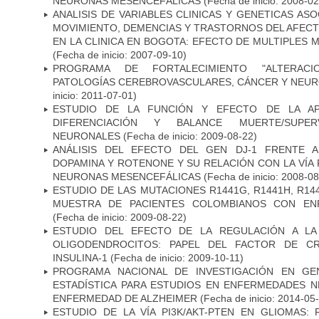
NEURONAS MESENCEFÁLICAS
(Fecha de inicio: 2008-0
ANALISIS DE VARIABLES CLINICAS Y GENETICAS AS
MOVIMIENTO, DEMENCIAS Y TRASTORNOS DEL AFEC
EN LA CLINICA EN BOGOTA: EFECTO DE MULTIPLES
(Fecha de inicio: 2007-09-10)
PROGRAMA DE FORTALECIMIENTO "ALTERAC
PATOLOGÍAS CEREBROVASCULARES, CÁNCER Y NEU
inicio: 2011-07-01)
ESTUDIO DE LA FUNCIÓN Y EFECTO DE LA AP
DIFERENCIACIÓN Y BALANCE MUERTE/SUPE
NEURONALES
(Fecha de inicio: 2009-08-22)
ANÁLISIS DEL EFECTO DEL GEN DJ-1 FRENTE A 
DOPAMINA Y ROTENONE Y SU RELACIÓN CON LA VÍA 
NEURONAS MESENCEFÁLICAS
(Fecha de inicio: 2008-0
ESTUDIO DE LAS MUTACIONES R1441G, R1441H, R14
MUESTRA DE PACIENTES COLOMBIANOS CON EN
(Fecha de inicio: 2009-08-22)
ESTUDIO DEL EFECTO DE LA REGULACIÓN A LA
OLIGODENDROCITOS: PAPEL DEL FACTOR DE CR
INSULINA-1
(Fecha de inicio: 2009-10-11)
PROGRAMA NACIONAL DE INVESTIGACIÓN EN GEN
ESTADÍSTICA PARA ESTUDIOS EN ENFERMEDADES NE
ENFERMEDAD DE ALZHEIMER
(Fecha de inicio: 2014-05
ESTUDIO DE LA VÍA PI3K/AKT-PTEN EN GLIOMAS: R