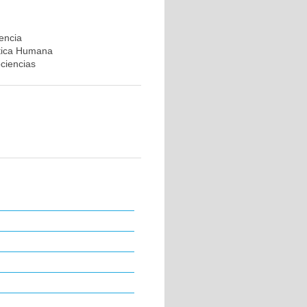
rencia
ética Humana
ociencias