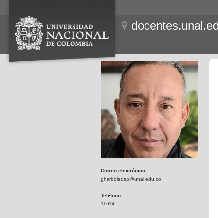
docentes.unal.e
Correo electrónico:
gharboledab@unal.edu.co
Teléfono:
11614