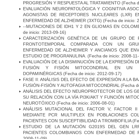
PROGRESIÓN Y RESPUESTA AL TRATAMIENTO
(Fecha de
EVALUACIÓN NEUROPATOLÓGICA Y COGNITIVA ASOC
AGONISTAS DE RECEPTORES NUCLEARES (LXR) 
ENFERMEDAD DE ALZHEIMER (3XTG)
(Fecha de inicio: 
--MUTACIONES DE IDH1 Y 2 EN GLIOMAS EN COLOMB
de inicio: 2013-09-16)
CARACTERIZACIÓN GENÉTICA DE UN GRUPO DE 
FRONTOTEMPORAL COMPARADA CON UN GRU
ENFERMEDAD DE ALZHEIMER Y ANCIANOS QUE EN
ESTUDIO DE PROGRANULINA.
(Fecha de inicio: 2008-11
EVALUACIÓN DE LA DISMINUCIÓN DE LA EXPRESIÓN 
FUSIÓN Y FISIÓN MITOCONDRIAL EN UN
DOPAMINÉRGICAS
(Fecha de inicio: 2012-09-17)
FASE II: ANÁLISIS DEL EFECTO DE EXPRESIÓN A LA B
FUSIÓN-FISIÓN Y AUTOFAGIA MITOCONDRIAL
(Fecha de
ANÁLISIS DEL EFECTO NEUROPROTECTOR DE LOS GEN
SU RELACIÓN CON LA VÍA PI3K/AKT Y FUNCIÓN MIT
NEUROTÓXICO
(Fecha de inicio: 2006-08-01)
ANÁLISIS MUTACIONAL DEL FACTOR V, FACTOR I
MEDIANTE PCR MULTIPLEX EN POBLACIONES CO
PACIENTES CON SUSCEPTIBILIDAD A TROMBOFILIA
(Fe
ESTUDIO DE LA MUTACIÓN G2019S DEL GEN LR
PACIENTES COLOMBIANOS CON ENFERMEDAD DE 
2008-11-09)