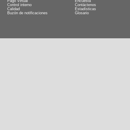
Pago Virtual
Encuesta
Control interno
Contáctenos
Calidad
Estadísticas
Buzón de notificaciones
Glosario