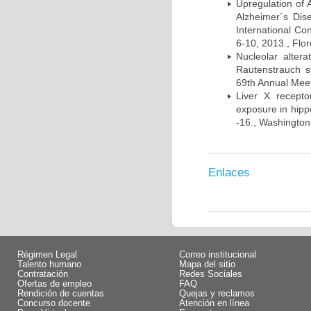
Upregulation of
Alzheimer´s Di
International Co
6-10, 2013., Flore
Nucleolar alte
Rautenstrauch s
69th Annual Meet
Liver X recept
exposure in hip
-16., Washington
Enlaces
Régimen Legal
Correo institucional
Talento humano
Mapa del sitio
Contratación
Redes Sociales
Ofertas de empleo
FAQ
Rendición de cuentas
Quejas y reclamos
Concurso docente
Atención en línea