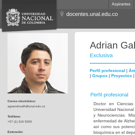
Aspirantes
docentes.unal.edu.co
Adrian Ga
Exclusiva
Perfil profesional
|
Áre
|
Grupos
|
Proyectos
Perfil profesional
Correo electrónico:
Doctor en Ciencias
agsandovalh@unal.edu.co
Universidad Nacional
y Neurociencias. Mis
Teléfono:
enfermedad de Alzhei
+57 (1) 316 5000
así como sus potenci
bioquímica en el dep
Extensión: