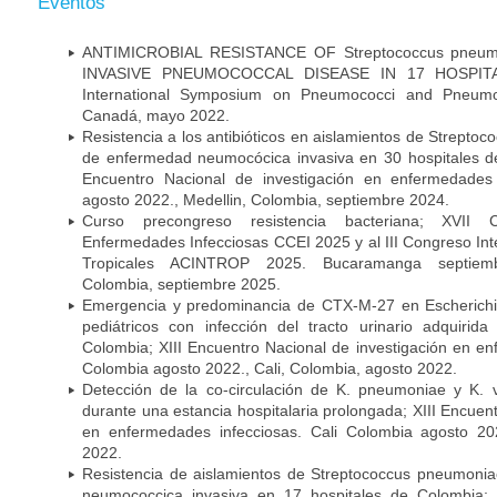
Eventos
ANTIMICROBIAL RESISTANCE OF Streptococcus pneu
INVASIVE PNEUMOCOCCAL DISEASE IN 17 HOSPITA
International Symposium on Pneumococci and Pneumoc
Canadá, mayo 2022.
Resistencia a los antibióticos en aislamientos de Strept
de enfermedad neumocócica invasiva en 30 hospitales d
Encuentro Nacional de investigación en enfermedades 
agosto 2022., Medellin, Colombia, septiembre 2024.
Curso precongreso resistencia bacteriana; XVII
Enfermedades Infecciosas CCEI 2025 y al III Congreso In
Tropicales ACINTROP 2025. Bucaramanga septiem
Colombia, septiembre 2025.
Emergencia y predominancia de CTX-M-27 en Escherichia
pediátricos con infección del tracto urinario adquiri
Colombia; XIII Encuentro Nacional de investigación en en
Colombia agosto 2022., Cali, Colombia, agosto 2022.
Detección de la co-circulación de K. pneumoniae y K. 
durante una estancia hospitalaria prolongada; XIII Encuen
en enfermedades infecciosas. Cali Colombia agosto 202
2022.
Resistencia de aislamientos de Streptococcus pneumoni
neumococcica invasiva en 17 hospitales de Colombia; 