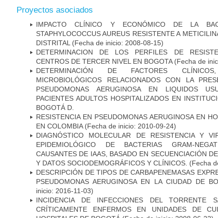
Proyectos asociados
IMPACTO CLÍNICO Y ECONÓMICO DE LA BAC
STAPHYLOCOCCUS AUREUS RESISTENTE A METICILINA
DISTRITAL
(Fecha de inicio: 2008-08-15)
DETERMINACION DE LOS PERFILES DE RESISTE
CENTROS DE TERCER NIVEL EN BOGOTA
(Fecha de inic
DETERMINACIÓN DE FACTORES CLÍNICOS
MICROBIOLÓGICOS RELACIONADOS CON LA PRES
PSEUDOMONAS AERUGINOSA EN LIQUIDOS USU
PACIENTES ADULTOS HOSPITALIZADOS EN INSTITUC
BOGOTÁ D.
RESISTENCIA EN PSEUDOMONAS AERUGINOSA EN HO
EN COLOMBIA
(Fecha de inicio: 2010-09-24)
DIAGNÓSTICO MOLECULAR DE RESISTENCIA Y VI
EPIDEMIOLÓGICO DE BACTERIAS GRAM-NEGATI
CAUSANTES DE IAAS, BASADO EN SECUENCIACIÓN 
Y DATOS SOCIODEMOGRÁFICOS Y CLÍNICOS.
(Fecha de
DESCRIPCIÓN DE TIPOS DE CARBAPENEMASAS EXPRES
PSEUDOMONAS AERUGINOSA EN LA CIUDAD DE BO
inicio: 2016-11-03)
INCIDENCIA DE INFECCIONES DEL TORRENTE S
CRÍTICAMENTE ENFERMOS EN UNIDADES DE CUI