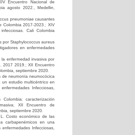
 XIV Encuentro Nacional de
bia agosto 2022., Medellin,
ococcus pneumoniae causantes
e Colombia 2017-2023.; XIV
infecciosas. Cali Colombia
s por Staphylococcus aureus
estigadores en enfermedades
e la enfermedad invasiva por
. 2017 2019.; XII Encuentro
olombia, septiembre 2020.
ipos de neumonía neumocócica
 un estudio multicéntrico en
 enfermedades Infecciosas,
 Colombia: caracterización
 masiva; XII Encuentro de
mbia, septiembre 2020.
z L. Costo económico de las
es a carbapenémicos en una
en enfermedades Infecciosas,