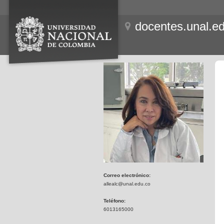
docentes.unal.e
Correo electrónico:
allealc@unal.edu.co
Teléfono:
6013165000