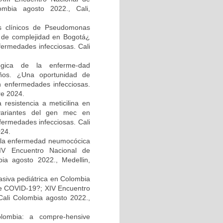
ombia agosto 2022., Cali,
os clínicos de Pseudomonas
el de complejidad en Bogotá¿
fermedades infecciosas. Cali
ológica de la enferme-dad
ños. ¿Una oportunidad de
n enfermedades infecciosas.
re 2024.
resistencia a meticilina en
 variantes del gen mec en
fermedades infecciosas. Cali
024.
e la enfermedad neumocócica
XIV Encuentro Nacional de
bia agosto 2022., Medellin,
asiva pediátrica en Colombia
e COVID-19?; XIV Encuentro
Cali Colombia agosto 2022.,
olombia: a compre-hensive