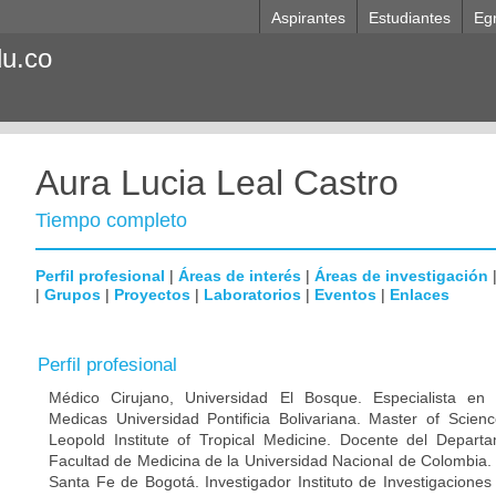
Aspirantes
Estudiantes
Eg
du.co
Aura Lucia Leal Castro
Tiempo completo
Perfil profesional
|
Áreas de interés
|
Áreas de investigación
|
Grupos
|
Proyectos
|
Laboratorios
|
Eventos
|
Enlaces
Perfil profesional
Médico Cirujano, Universidad El Bosque. Especialista en M
Medicas Universidad Pontificia Bolivariana. Master of Scien
Leopold Institute of Tropical Medicine. Docente del Depart
Facultad de Medicina de la Universidad Nacional de Colombia. 
Santa Fe de Bogotá. Investigador Instituto de Investigaciones