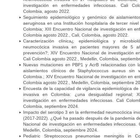
investigación en enfermedades infecciosas. Cali Col
Colombia, agosto 2022.
Seguimiento epidemiológico y genómico de aislamient
aeruginosa en una Institución hospitalaria de tercer niv
Colombia; XIII Encuentro Nacional de investigación en en
Colombia agosto 2022., Cali, Colombia, agosto 2022.
Caracterización clínica¿ epidemiológica y microbi
neumocócica invasiva en pacientes mayores de 5 a
prevención?; XIV Encuentro Nacional de investigación e
Cali Colombia agosto 2022., Medellin, Colombia, septiemb
Nuevas mutaciones en PBP1 y AcrB relacionadas con la 
aislamientos clínicos de Staphylococcus aureus sin
Colombia.; XIV Encuentro Nacional de investigación en en
Colombia agosto 2022., Medellin, Colombia, septiembre 2
Encuesta de la capacidad de vigilancia epidemiológica d
invasiva en Colombia: ¿una desigualdad regional; 
investigación en enfermedades infecciosas. Cali Colom
Colombia, septiembre 2024.
Impacto del serotipo 3 en la enfermedad neumocócica inv
(2017-2022). ¿Qué ha pasado después de la pandemia d
Nacional de investigación en enfermedades infecciosas. 
Medellin, Colombia, septiembre 2024.
Pediatric Streptococcus pneumoniae meningitis in C