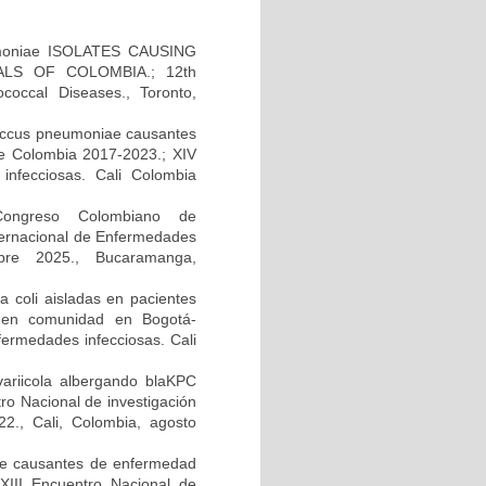
moniae ISOLATES CAUSING
LS OF COLOMBIA.; 12th
occal Diseases., Toronto,
ococcus pneumoniae causantes
e Colombia 2017-2023.; XIV
infecciosas. Cali Colombia
 Congreso Colombiano de
ternacional de Enfermedades
bre 2025., Bucaramanga,
 coli aisladas en pacientes
da en comunidad en Bogotá-
fermedades infecciosas. Cali
variicola albergando blaKPC
tro Nacional de investigación
2., Cali, Colombia, agosto
ae causantes de enfermedad
XIII Encuentro Nacional de