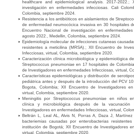
healthcare and epidemiological analysis. 2017-2022.;
investigación en enfermedades infecciosas. Cali Colom
Colombia, septiembre 2024.
Resistencia a los antibióticos en aislamientos de Strept
de enfermedad neumocócica invasiva en 30 hospitales d
Encuentro Nacional de investigación en enfermedades 
agosto 2022., Medellin, Colombia, septiembre 2024.
Epidemiología molecular de infecciones cutaneas causada
resistentes a meticilina (MRSA).; XII Encuentro de Inv
Infecciosas, virtual, Colombia, septiembre 2020.
Caracterización clínica microbiológica y epidemiológica d
Streptococcus pneumoniae en 17 hospitales de Colombia
de Investigadores en enfermedades Infecciosas, virtual, C
Características epidemiológicas y distribución de serot
pediátrica antes y después de la introducción del PCV 10:
Bogota, Colombia; XII Encuentro de Investigadores en
virtual, Colombia, septiembre 2020.
Meningitis por Streptococcus pneumoniae en niños en
clínica y microbiológica después de la vacunación
Investigadores en enfermedades Infecciosas, virtual, Colo
Beltrán L, Leal AL, Alvis N, Porras A, Daza J, Martíne
bacteriemias causadas por enterobacterias resistent
institución de Bogotá; XII Encuentro de Investigadores 
virtual, Colombia, septiembre 2020.