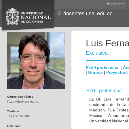
Aspirantes
docentes.unal.edu.co
Luis Fern
Exclusiva
Perfil profesional
|
Áre
|
Grupos
|
Proyectos
Perfil profesional
Correo electrónico:
EL Dr. Luis Fernan
lfcadavidg@unal.edu.co
doctorado de la Uni
Madison. Fue Profeso
Teléfono:
Mexico - Albuquerque
+57 (1) 316 5000
Universidad Nacional 
Extensión: