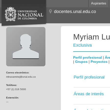
Aspirantes
docentes.unal.edu.co
Myriam Lu
Exclusiva
Perfil profesional
|
Áre
|
Grupos
|
Proyectos
Correo electrónico:
Perfil profesional
mlnavarretej@unal.edu.co
Teléfono:
+57 (1) 316 5000
Áreas de interés
Extensión:
---