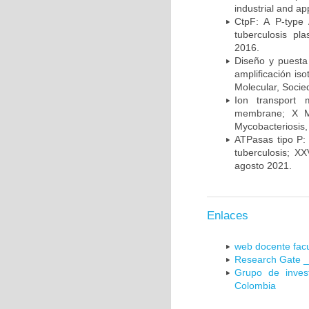
industrial and a
CtpF: A P-type
tuberculosis p
2016.
Diseño y puesta
amplificación is
Molecular, Socie
Ion transport 
membrane; X Me
Mycobacteriosis,
ATPasas tipo P: 
tuberculosis; X
agosto 2021.
Enlaces
web docente facu
Research Gate _
Grupo de inves
Colombia