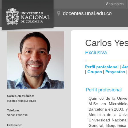
Aspirantes
docentes.unal.edu.co
Carlos Ye
Exclusiva
Perfil profesional
|
Áre
|
Grupos
|
Proyectos
Perfil profesional
Correo electrónico:
Químico de la Unive
cysotoo@unal.edu.co
M.Sc. en Microbiolo
Barcelona en 2003, y
Teléfono:
Medicina de la Univ
576017580538
Universidad Naciona
General, Bioquímica 
Extensión: