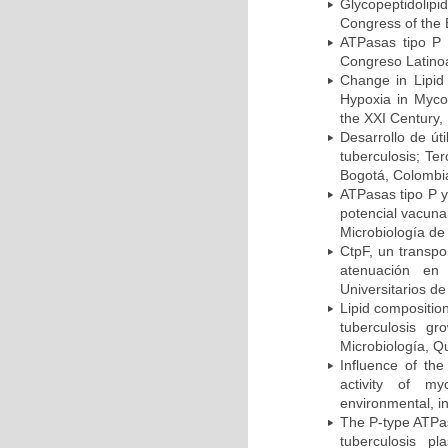
Glycopeptidolipi
Congress of the 
ATPasas tipo P 
Congreso Latinoa
Change in Lipid
Hypoxia in Mycob
the XXI Century,
Desarrollo de út
tuberculosis; Te
Bogotá, Colombi
ATPasas tipo P 
potencial vacuna
Microbiología de
CtpF, un transp
atenuación en 
Universitarios d
Lipid compositio
tuberculosis g
Microbiología, Q
Influence of th
activity of my
environmental, i
The P-type ATPas
tuberculosis p