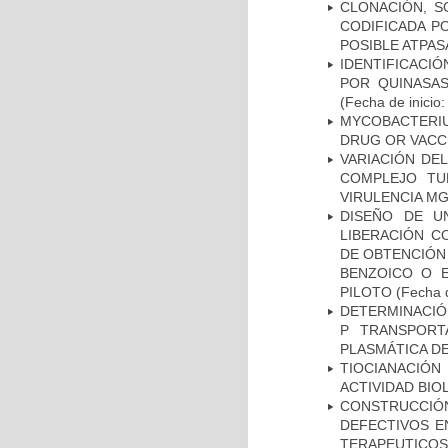
CLONACIÓN, S
CODIFICADA P
POSIBLE ATPAS
IDENTIFICACI
POR QUINASA
(Fecha de inicio
MYCOBACTERI
DRUG OR VACC
VARIACIÓN DE
COMPLEJO TU
VIRULENCIA M
DISEÑO DE U
LIBERACIÓN C
DE OBTENCIÓN
BENZOICO O E
PILOTO
(Fecha d
DETERMINACIÓN
P TRANSPORT
PLASMÁTICA D
TIOCIANACIÓN
ACTIVIDAD BIO
CONSTRUCCI
DEFECTIVOS E
TERAPEUTICOS