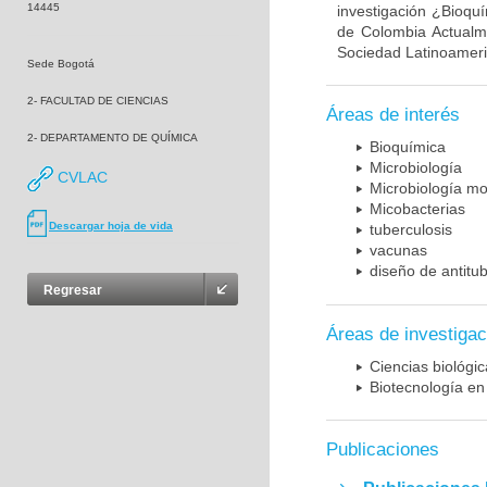
14445
investigación ¿Bioqu
de Colombia Actualme
Sociedad Latinoameric
Sede Bogotá
2- FACULTAD DE CIENCIAS
Áreas de interés
2- DEPARTAMENTO DE QUÍMICA
Bioquímica
Microbiología
CVLAC
Microbiología mo
Micobacterias
Descargar hoja de vida
tuberculosis
vacunas
diseño de antitu
Regresar
Áreas de investigac
Ciencias biológi
Biotecnología en
Publicaciones