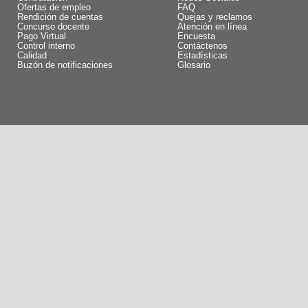
Ofertas de empleo
FAQ
Rendición de cuentas
Quejas y reclamos
Concurso docente
Atención en línea
Pago Virtual
Encuesta
Control interno
Contáctenos
Calidad
Estadísticas
Buzón de notificaciones
Glosario