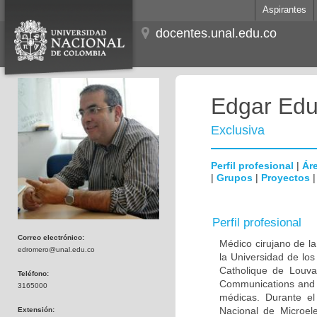
Aspirantes
docentes.unal.edu.co
Edgar Edu
Exclusiva
Perfil profesional
|
Áre
|
Grupos
|
Proyectos
Perfil profesional
Correo electrónico:
Médico cirujano de la
edromero@unal.edu.co
la Universidad de los
Catholique de Louva
Teléfono:
Communications and 
3165000
médicas. Durante e
Nacional de Microel
Extensión: