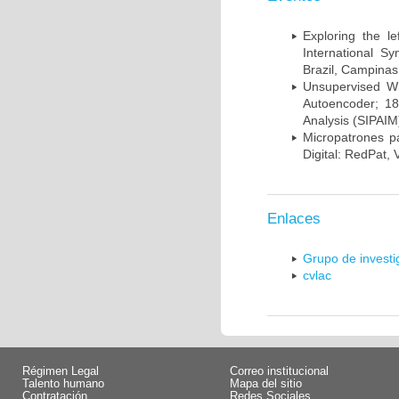
Exploring the l
International S
Brazil, Campinas
Unsupervised Whi
Autoencoder; 18
Analysis (SIPAIM
Micropatrones p
Digital: RedPat, 
Enlaces
Grupo de invest
cvlac
Régimen Legal
Correo institucional
Talento humano
Mapa del sitio
Contratación
Redes Sociales