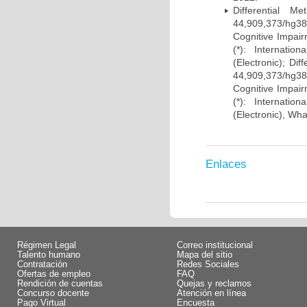
Differential 
44,909,373/hg38)
Cognitive Impairm
(*): Internati
(Electronic); Di
44,909,373/hg38)
Cognitive Impairm
(*): Internati
(Electronic), Wh
Enlaces
Régimen Legal
Correo institucional
Talento humano
Mapa del sitio
Contratación
Redes Sociales
Ofertas de empleo
FAQ
Rendición de cuentas
Quejas y reclamos
Concurso docente
Atención en línea
Pago Virtual
Encuesta