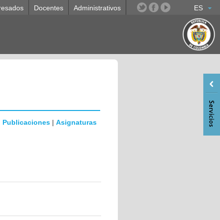
resados
Docentes
Administrativos
ES
|
Publicaciones
|
Asignaturas