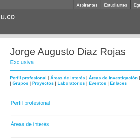
Aspirantes
Estudiantes
Eg
du.co
Jorge Augusto Diaz Rojas
Exclusiva
Perfil profesional
|
Áreas de interés
|
Áreas de investigación
|
Grupos
|
Proyectos
|
Laboratorios
|
Eventos
|
Enlaces
Perfil profesional
Áreas de interés