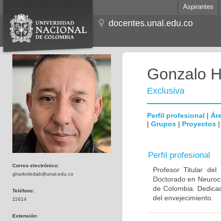
Aspirantes
docentes.unal.edu.co
Gonzalo H
Exclusiva
Perfil profesional
|
Áre
|
Grupos
|
Proyectos
Perfil profesional
Correo electrónico:
Profesor Titular de
gharboledab@unal.edu.co
Doctorado en Neuroci
de Colombia. Dedicad
Teléfono:
del envejecimiento.
11614
Extensión: