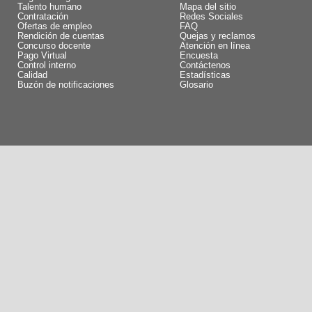
Talento humano
Mapa del sitio
Contratación
Redes Sociales
Ofertas de empleo
FAQ
Rendición de cuentas
Quejas y reclamos
Concurso docente
Atención en línea
Pago Virtual
Encuesta
Control interno
Contáctenos
Calidad
Estadísticas
Buzón de notificaciones
Glosario