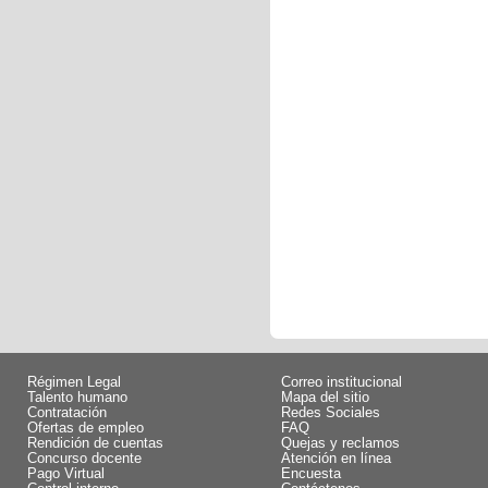
Régimen Legal
Correo institucional
Talento humano
Mapa del sitio
Contratación
Redes Sociales
Ofertas de empleo
FAQ
Rendición de cuentas
Quejas y reclamos
Concurso docente
Atención en línea
Pago Virtual
Encuesta