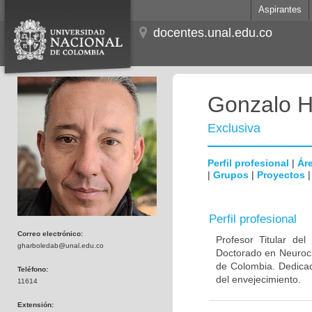
Aspirantes
docentes.unal.edu.co
Gonzalo H
Exclusiva
Perfil profesional
|
Áre
|
Grupos
|
Proyectos
Perfil profesional
Correo electrónico:
Profesor Titular de
gharboledab@unal.edu.co
Doctorado en Neuroci
de Colombia. Dedicad
Teléfono:
del envejecimiento.
11614
Extensión: