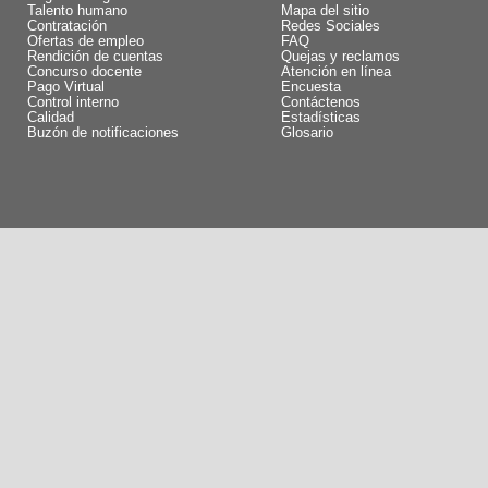
Talento humano
Mapa del sitio
Contratación
Redes Sociales
Ofertas de empleo
FAQ
Rendición de cuentas
Quejas y reclamos
Concurso docente
Atención en línea
Pago Virtual
Encuesta
Control interno
Contáctenos
Calidad
Estadísticas
Buzón de notificaciones
Glosario