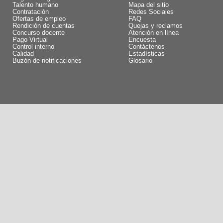
Talento humano
Mapa del sitio
Contratación
Redes Sociales
Ofertas de empleo
FAQ
Rendición de cuentas
Quejas y reclamos
Concurso docente
Atención en línea
Pago Virtual
Encuesta
Control interno
Contáctenos
Calidad
Estadísticas
Buzón de notificaciones
Glosario