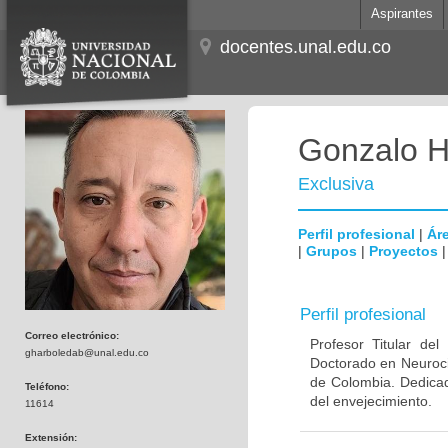
Aspirantes
docentes.unal.edu.co
Gonzalo H
Exclusiva
Perfil profesional
|
Áre
|
Grupos
|
Proyectos
Perfil profesional
Correo electrónico:
Profesor Titular de
gharboledab@unal.edu.co
Doctorado en Neuroci
de Colombia. Dedicad
Teléfono:
del envejecimiento.
11614
Extensión: