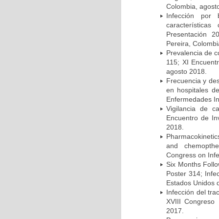
Colombia, agost
Infección por 
característica
Presentación 2
Pereira, Colombi
Prevalencia de c
115; XI Encuent
agosto 2018.
Frecuencia y des
en hospitales d
Enfermedades Inf
Vigilancia de 
Encuentro de In
2018.
Pharmacokinetics
and chemopther
Congress on Infe
Six Months Follow
Poster 314; Infe
Estados Unidos d
Infección del tra
XVIII Congreso
2017.