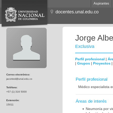
Aspirantes
docentes.unal.edu.co
Jorge Albe
Exclusiva
Perfil profesional
|
Áre
|
Grupos
|
Proyectos
Correo electrónico:
Perfil profesional
jacortesl@unal.edu.co
Médico especialista e
Teléfono:
+57 (1) 316 5000
Extensión:
Áreas de interés
15011
Neumonía por vi