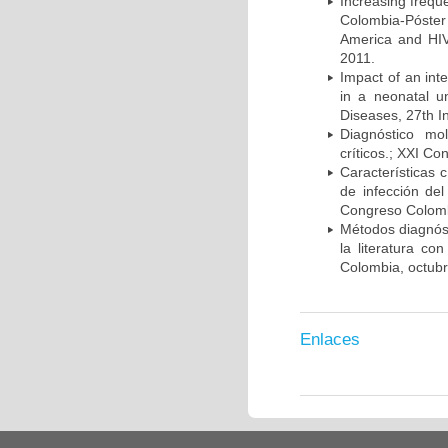
Increasing frequ
Colombia-Póster
America and HIV
2011.
Impact of an int
in a neonatal u
Diseases, 27th I
Diagnóstico mo
críticos.; XXI C
Características 
de infección del
Congreso Colombi
Métodos diagnóst
la literatura co
Colombia, octub
Enlaces