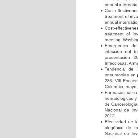
annual internati
Cost-effectivene
treatment of inv
annual internati
Cost-effectiven
treatment of in
meeting, Washing
Emergencia de 
infección del t
presentación 2
Infecciosas, Arm
Tendencia de l
pneumoniae en p
285; VIII Encuen
Colombia, mayo 
Farmacocinétic
hematológicas y n
de Cancerología,
Nacional de Inv
2012.
Efectividad de l
alogénico de me
Nacional de Inv