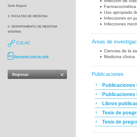
Infección de vías
Sede Bogotá
Farmacocinética 
Uso apropiado d
2- FACULTAD DE MEDICINA
Infecciones en p
Infecciones micó
2- DEPARTAMENTO DE MEDICINA
INTERNA
Áreas de investigac
CVLAC
Ciencias de la sa
Medicina clínica
Descargar hoja de vida
Publicaciones
Regresar
Publicaciones 
Publicaciones
Libros publica
Tesis de posg
Tesis de pregr