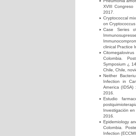
Pneumonia among 
XVIII Congreso
2017.
Cryptococcal mix
on Cryptococcus 
Case Series o
Immunosupress
Immunocompromi
clinical Practice
Citomegalovirus
Colombia. Pos
Symposium ¿ 14th
Chile, Chile, no
Neither Bacteri
Infection in Ca
America (IDSA) 
2016.
Estudio farmac
postquimiotera
Investigación en
2016.
Epidemiology and 
Colombia. Post
Infection (ECCMI