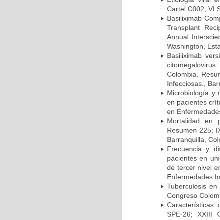
Cartel C002; VI 
Basiliximab Comp
Transplant Reci
Annual Intersci
Washington, Est
Basiliximab vers
citomegalovirus:
Colombia. Resum
Infecciosas., Ba
Microbiología y 
en pacientes crí
en Enfermedades 
Mortalidad en 
Resumen 225; IX
Barranquilla, Co
Frecuencia y d
pacientes en uni
de tercer nivel 
Enfermedades Inf
Tuberculosis en
Congreso Colomb
Características
SPE-26; XXIII 