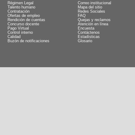
Régimen Legal
Correo institucional
Talento humano
Mapa del sitio
Contratación
Redes Sociales
Ofertas de empleo
FAQ
Rendición de cuentas
Quejas y reclamos
Concurso docente
Atención en línea
Pago Virtual
Encuesta
Control interno
Contáctenos
Calidad
Estadísticas
Buzón de notificaciones
Glosario