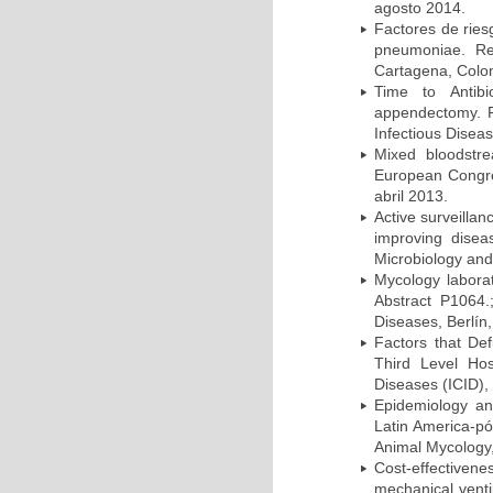
agosto 2014.
Factores de ries
pneumoniae. Re
Cartagena, Colo
Time to Antibio
appendectomy. P
Infectious Disea
Mixed bloodstr
European Congres
abril 2013.
Active surveillan
improving dise
Microbiology and 
Mycology laborat
Abstract P1064.
Diseases, Berlín,
Factors that Def
Third Level Hos
Diseases (ICID), 
Epidemiology and
Latin America-pó
Animal Mycology,
Cost-effectivene
mechanical vent