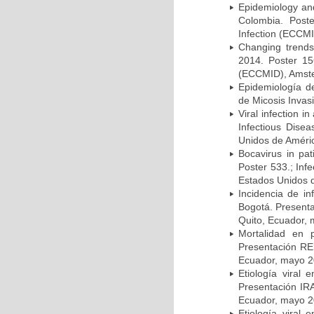
Epidemiology and 
Colombia. Post
Infection (ECCMI
Changing trends
2014. Poster 15
(ECCMID), Amster
Epidemiología d
de Micosis Invas
Viral infection i
Infectious Dise
Unidos de Améric
Bocavirus in pat
Poster 533.; Inf
Estados Unidos d
Incidencia de i
Bogotá. Presenta
Quito, Ecuador,
Mortalidad en 
Presentación RE
Ecuador, mayo 2
Etiología viral
Presentación IRA
Ecuador, mayo 2
Etiología viral