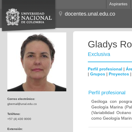
Aspirantes
docentes.unal.edu.co
Gladys Ro
Exclusiva
Perfil profesional
|
Áre
|
Grupos
|
Proyectos
Perfil profesional
Correo electrónico:
Geóloga con posgra
gbernal@unal.edu.co
Geología Marina (Pal
(Variabilidad Océano
Teléfono:
como Geología Marin
+57 (4) 430 9000
Extensión: