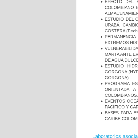
EFECTO DEL 
COLOMBIANO E
ALMACENAMIEN
ESTUDIO DEL 
URABÁ, CAMBI
COSTERA
(Fecha
PERMANENCIA 
EXTREMOS HIS
VULNERABILID
MARTA ANTE E
DE AGUA DULC
ESTUDIO HID
GORGONA (HYD
GORGONA)
PROGRAMA ES
ORIENTADA 
COLOMBIANOS.
EVENTOS OCEÁ
PACÍFICO Y C
BASES PARA E
CARIBE COLOM
Laboratorios asoci