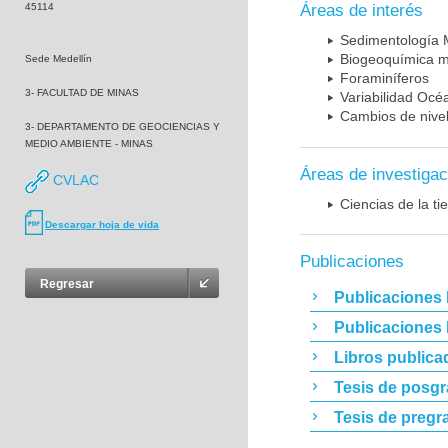
45114
Áreas de interés
Sedimentología 
Biogeoquímica m
Sede Medellín
Foraminíferos
3- FACULTAD DE MINAS
Variabilidad Océ
Cambios de nivel
3- DEPARTAMENTO DE GEOCIENCIAS Y
MEDIO AMBIENTE - MINAS
Áreas de investigac
CVLAC
Ciencias de la t
Descargar hoja de vida
Publicaciones
Regresar
Publicaciones 
Publicaciones
Libros publica
Tesis de posg
Tesis de pregr