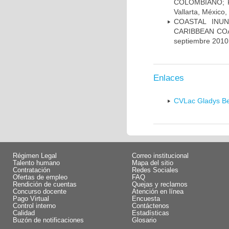
COLOMBIANO; R
Vallarta, México,
COASTAL INU
CARIBBEAN COA
septiembre 2010
Enlaces
CVLac Gladys Be
Régimen Legal
Correo institucional
Talento humano
Mapa del sitio
Contratación
Redes Sociales
Ofertas de empleo
FAQ
Rendición de cuentas
Quejas y reclamos
Concurso docente
Atención en línea
Pago Virtual
Encuesta
Control interno
Contáctenos
Calidad
Estadísticas
Buzón de notificaciones
Glosario