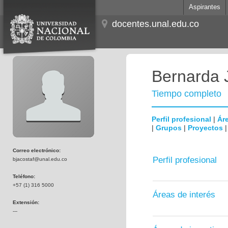
Aspirantes
docentes.unal.edu.co
Bernarda 
Tiempo completo
Perfil profesional
|
Áre
|
Grupos
|
Proyectos
Correo electrónico:
Perfil profesional
bjacostaf@unal.edu.co
Teléfono:
+57 (1) 316 5000
Áreas de interés
Extensión:
---