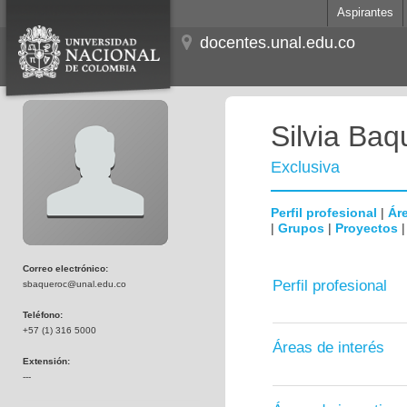
Aspirantes
docentes.unal.edu.co
Silvia Baq
Exclusiva
Perfil profesional
|
Áre
|
Grupos
|
Proyectos
Correo electrónico:
Perfil profesional
sbaqueroc@unal.edu.co
Teléfono:
+57 (1) 316 5000
Áreas de interés
Extensión:
---