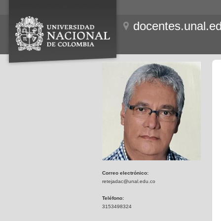
docentes.unal.e
Correo electrónico:
retejadac@unal.edu.co
Teléfono:
3153498324