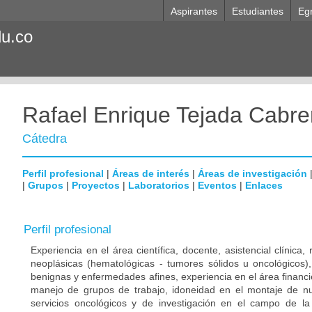
Aspirantes
Estudiantes
Eg
du.co
Rafael Enrique Tejada Cabre
Cátedra
Perfil profesional
|
Áreas de interés
|
Áreas de investigación
|
Grupos
|
Proyectos
|
Laboratorios
|
Eventos
|
Enlaces
Perfil profesional
Experiencia en el área científica, docente, asistencial clínic
neoplásicas (hematológicas - tumores sólidos u oncológicos
benignas y enfermedades afines, experiencia en el área financie
manejo de grupos de trabajo, idoneidad en el montaje de n
servicios oncológicos y de investigación en el campo de la