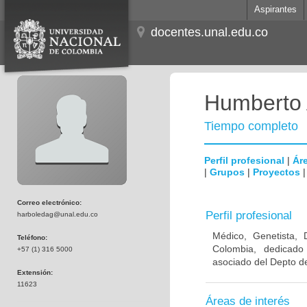
Aspirantes
docentes.unal.edu.co
Humberto 
Tiempo completo
Perfil profesional
|
Áre
|
Grupos
|
Proyectos
Correo electrónico:
Perfil profesional
harboledag@unal.edu.co
Médico, Genetista, 
Teléfono:
Colombia, dedicado
+57 (1) 316 5000
asociado del Depto de
Extensión:
11623
Áreas de interés