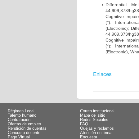
Differential 
44,909,373/hg38)
Cognitive Impairm
(*): Internati
(Electronic); Di
44,909,373/hg38)
Cognitive Impairm
(*): Internati
(Electronic), Wh
Enlaces
Régimen Legal
Correo institucional
Talento humano
Mapa del sitio
Contratación
Redes Sociales
Ofertas de empleo
FAQ
Rendición de cuentas
Quejas y reclamos
Concurso docente
Atención en línea
Pago Virtual
Encuesta