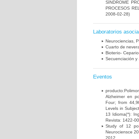
SÍNDROME PRO
PROCESOS REL
2008-02-28)
Laboratorios asoci
Neurociencias, P
Cuarto de nevera
Bioterio- Cepario
Secuenciación y 
Eventos
producto:Poli
Alzheimer en po
Four; from 44,9
Levels in Subject
13 Idioma(*): In
Revista: 1422-00
Study of 12 pol
Neurociensce 20
2012.