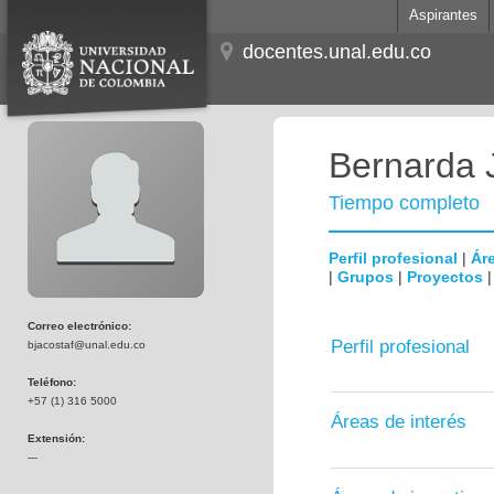
Aspirantes
docentes.unal.edu.co
Bernarda 
Tiempo completo
Perfil profesional
|
Áre
|
Grupos
|
Proyectos
Correo electrónico:
Perfil profesional
bjacostaf@unal.edu.co
Teléfono:
+57 (1) 316 5000
Áreas de interés
Extensión:
---